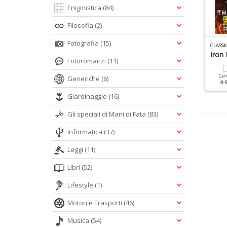
Enigmistica
(84)
Filosofia
(2)
Fotografia
(15)
LASSIC ROCK MONOGRAFIE N.9
CLASSIC ROCK SPECIALE N.5
CLASSI
endrix
Hip Hop Rap
Iron
Fotoromanzi
(11)
Cartacea
Digitale
Cartacea
Car
Generiche
(6)
9.90 €
4.90 €
9.90 €
9.
Giardinaggio
(16)
Gli speciali di Mani di Fata
(83)
Informatica
(37)
Leggi
(11)
Libri
(52)
Lifestyle
(1)
Motori e Trasporti
(46)
Musica
(54)