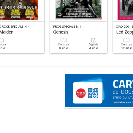
C ROCK SPECIALE N.4
PROG SPECIALE N.1
CIAO 2001 
 Maiden
Genesis
Led Zepp
tacea
Cartacea
Digitale
Cartacea
90 €
9.90 €
4.90 €
12.90 €