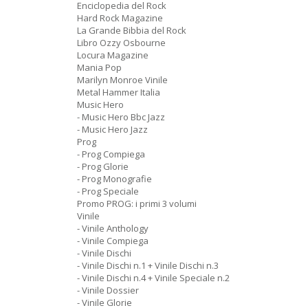
Enciclopedia del Rock
Hard Rock Magazine
La Grande Bibbia del Rock
Libro Ozzy Osbourne
Locura Magazine
Mania Pop
Marilyn Monroe Vinile
Metal Hammer Italia
Music Hero
- Music Hero Bbc Jazz
- Music Hero Jazz
Prog
- Prog Compiega
- Prog Glorie
- Prog Monografie
- Prog Speciale
Promo PROG: i primi 3 volumi
Vinile
- Vinile Anthology
- Vinile Compiega
- Vinile Dischi
- Vinile Dischi n.1 + Vinile Dischi n.3
- Vinile Dischi n.4 + Vinile Speciale n.2
- Vinile Dossier
- Vinile Glorie