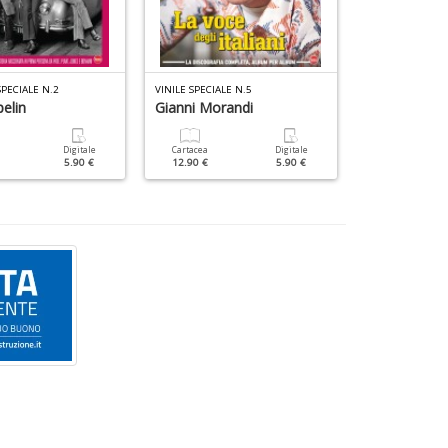
SPECIALE N.2
VINILE SPECIALE N.5
VINILE LIBRI N.3
elin
Gianni Morandi
Springsteen
Digitale
Cartacea
Digitale
Cartacea
5.90 €
12.90 €
5.90 €
12.90 €