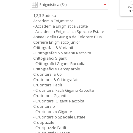
Enigmistica
(84)
Cartacea
Digitale
Cartacea
Digitale
Car
5.90 €
2.50 €
5.90 €
2.50 €
3.
1,2,3 Sudoku
Accademia Enigmistica
- Accademia Enigmistica Estate
- Accademia Enigmistica Speciale Estate
Animali della Giungla da Colorare Plus
Corriere Enigmistico Junior
Crittografati & Varianti
- Crittografati & Varianti Raccolta
Crittografici Giganti
- Crittografici Giganti Raccolta
Crittografici e Cercaparole
Crucintarsi & Co
Crucintarsi & Crittografati
Crucintarsi Facili
- Crucintarsi Facili Giganti Raccolta
Crucintarsi Giganti
- Crucintarsi Giganti Raccolta
Crucintarsio
- Crucintarsio Gigante
- Crucintarsio Speciale Estate
Crucipuzzle
- Crucipuzzle Facili