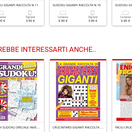
U GIGANTI RACCOLTA N.11
SUDOKU GIGANTI RACCOLTA N.10
SUDOKU GI
tacea
Digitale
Cartacea
Digitale
Cartacea
90 €
3.90 €
6.90 €
3.90 €
6.90 €
EBBE INTERESSARTI ANCHE..
G
RANDI SUDOKU SPECIALE INVERNO N.6
C
RUCINTARSI GIGANTI RACCOLTA N.4
FACILI CRU