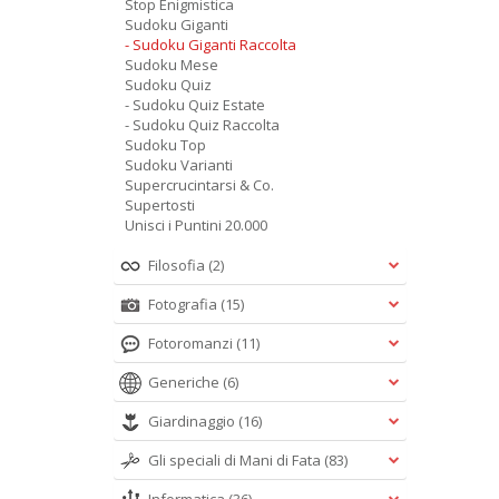
Stop Enigmistica
Sudoku Giganti
- Sudoku Giganti Raccolta
Sudoku Mese
Sudoku Quiz
- Sudoku Quiz Estate
- Sudoku Quiz Raccolta
Sudoku Top
Sudoku Varianti
Supercrucintarsi & Co.
Supertosti
Unisci i Puntini 20.000
Filosofia
(2)
Fotografia
(15)
Fotoromanzi
(11)
Generiche
(6)
Giardinaggio
(16)
Gli speciali di Mani di Fata
(83)