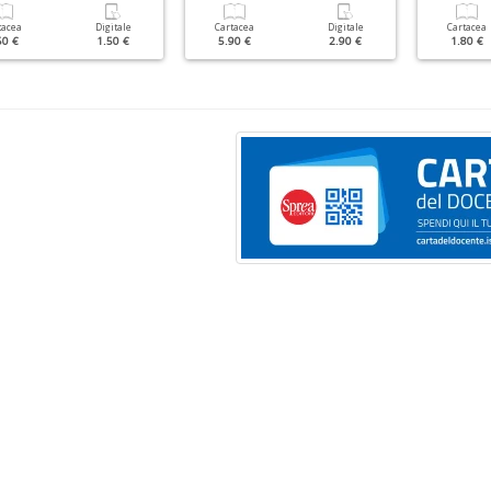
tacea
Digitale
Cartacea
Digitale
Cartacea
50 €
1.50 €
5.90 €
2.90 €
1.80 €