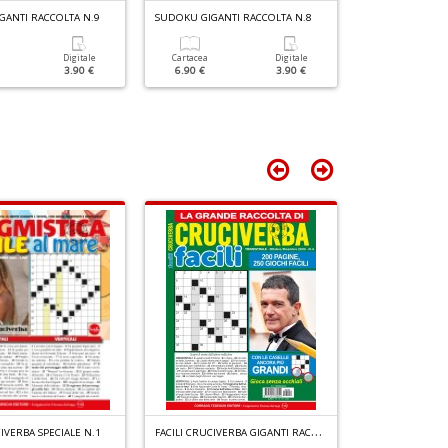
C
GANTI RACCOLTA N.9
SUDOKU GIGANTI RACCOLTA N.8
SUDOKU GIGANTI
n
+
4
Digitale
Cartacea
Digitale
Cartacea
D
f
3.90 €
6.90 €
3.90 €
6.90 €
+
v
di
g
F
ACILI CRUCIVERBA GIGANTI RACCOLTA N.4
CIVERBA SPECIALE N.1