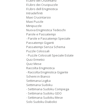
Il Libro dei Crucintarsi
Il Libro dei Crucipuzzle
Il Libro dell Enigmistica
Intradefiniti
Maxi Crucintarsio
Maxi Puzzle
Minipuzzle
Nuova Enigmistica Tedeschi
Parole e Passatempi
- Parole e Passatempi Speciale
Passatempi Giganti
Passatempi Senza Schema
Puzzle Colossali
- Puzzle Colossali Speciale Estate
Quiz Ermetici
Quiz Mese
Raccolta Enigmistica
- Raccolta Enigmistica Gigante
Schemi in Bianco
Settimana Logika
Settimana Sudoku
- Settimana Sudoku Compiega
- Settimana Sudoku GDO
- Settimana Sudoku Mese
Solo Sudoku Diabolici