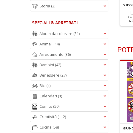
UDOKU GIGANTI RACCOLTA N.3
Storia
(2)
SUDOKU GIGANTI RACCOLTA N.2
SUDOK
Cartacea
Digitale
Cartacea
Digitale
Car
6.90 €
3.50 €
6.90 €
3.90 €
6.
SPECIALI & ARRETRATI
Album da colorare
(31)
Animali
(14)
POTR
Arredamento
(36)
Bambini
(42)
Benessere
(27)
Bici
(4)
Calendari
(1)
Comics
(50)
Creatività
(112)
Cucina
(58)
F
ACILI CRUCIVERBA GIGANTI RACCOLTA N.5
C
RITTOGRAFICI GIGANTI RACCOLTA N.3