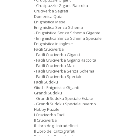
- Crucipuzzle Giganti
- Crucipuzzle Giganti Raccolta
Cruciverba Segreti
Domenica Quiz
Enigmistica Mese
Enigmistica Senza Schema
- Enigmistica Senza Schema Gigante
- Enigmistica Senza Schema Speciale
Enigmistica in inglese
Facili Cruciverba
- Facili Cruciverba Giganti
- Facili Cruciverba Giganti Raccolta
- Facili Cruciverba Maxi
- Facili Cruciverba Senza Schema
- Facili Cruciverba Speciale
Facili Sudoku
Giochi Enigmistici Giganti
Grandi Sudoku
- Grandi Sudoku Speciale Estate
- Grandi Sudoku Speciale Inverno
Hobby Puzzle
I Cruciverba Facili
Il Cruciverba
Il Libro degli Intradefiniti
Il Libro dei Crittografati