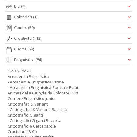
Bici
(4)
Calendari
(1)
Comics
(50)
Creatività
(112)
Cucina
(58)
Enigmistica
(84)
1,2,3 Sudoku
Accademia Enigmistica
- Accademia Enigmistica Estate
- Accademia Enigmistica Speciale Estate
Animali della Giungla da Colorare Plus
Corriere Enigmistico Junior
Crittografati & Varianti
- Crittografati & Varianti Raccolta
Crittografici Giganti
- Crittografici Giganti Raccolta
Crittografici e Cercaparole
Crucintarsi & Co