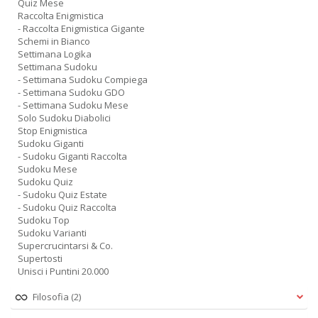
Quiz Mese
Raccolta Enigmistica
- Raccolta Enigmistica Gigante
Schemi in Bianco
Settimana Logika
Settimana Sudoku
- Settimana Sudoku Compiega
- Settimana Sudoku GDO
- Settimana Sudoku Mese
Solo Sudoku Diabolici
Stop Enigmistica
Sudoku Giganti
- Sudoku Giganti Raccolta
Sudoku Mese
Sudoku Quiz
- Sudoku Quiz Estate
- Sudoku Quiz Raccolta
Sudoku Top
Sudoku Varianti
Supercrucintarsi & Co.
Supertosti
Unisci i Puntini 20.000
Filosofia
(2)