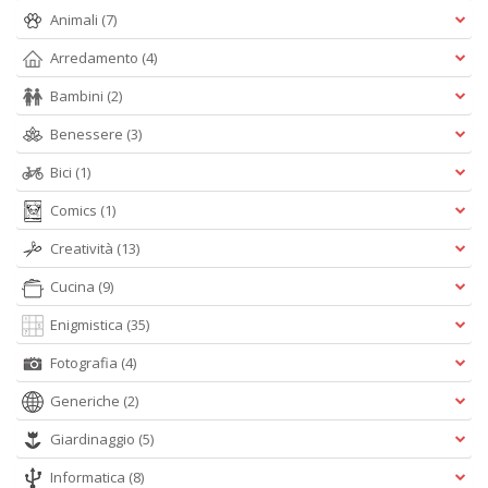
Animali
(7)
S
R
Arredamento
(4)
P
Bambini
(2)
C
n
Benessere
(3)
+
D
Bici
(1)
Comics
(1)
Creatività
(13)
Cucina
(9)
Enigmistica
(35)
A
Fotografia
(4)
L
O
Generiche
(2)
C
n
Giardinaggio
(5)
Informatica
(8)