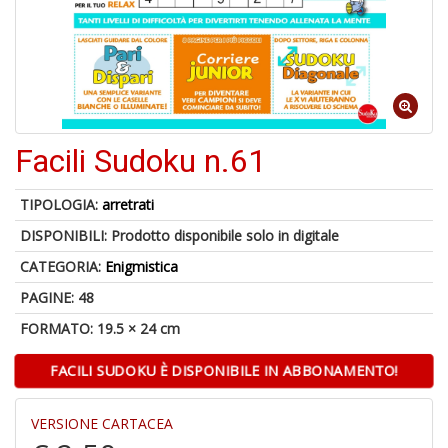
-
C
1
f
Facili Sudoku n.61
TIPOLOGIA:
arretrati
DISPONIBILI:
Prodotto disponibile solo in digitale
CATEGORIA:
Enigmistica
PAGINE: 48
A
a
FORMATO: 19.5 × 24 cm
a
G
FACILI SUDOKU È DISPONIBILE IN ABBONAMENTO!
S
VERSIONE CARTACEA