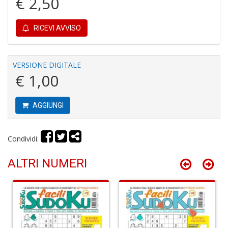
€ 2,50
RICEVI AVVISO
R
c
il
VERSIONE DIGITALE
B
€ 1,00
C
C
S
AGGIUNGI
n
+
D
Condividi:
ALTRI NUMERI
B
cl
L
S
n