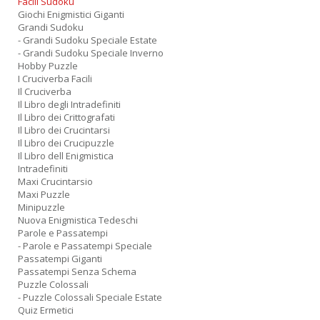
Facili Sudoku
Giochi Enigmistici Giganti
Grandi Sudoku
- Grandi Sudoku Speciale Estate
- Grandi Sudoku Speciale Inverno
Hobby Puzzle
I Cruciverba Facili
Il Cruciverba
Il Libro degli Intradefiniti
Il Libro dei Crittografati
Il Libro dei Crucintarsi
Il Libro dei Crucipuzzle
Il Libro dell Enigmistica
Intradefiniti
Maxi Crucintarsio
Maxi Puzzle
Minipuzzle
Nuova Enigmistica Tedeschi
Parole e Passatempi
- Parole e Passatempi Speciale
Passatempi Giganti
Passatempi Senza Schema
Puzzle Colossali
- Puzzle Colossali Speciale Estate
Quiz Ermetici