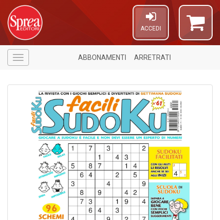
ACCEDI
ABBONAMENTI
ARRETRATI
Menù
U
a
c
L
M
B