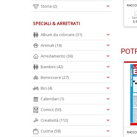
R
ACCOLTA ENIGMISTICA GIGANTE N.2
R
ACCOLTA ENIGMISTICA GIGANTE N.1
Storia
(2)
Cartacea
Digitale
Cartacea
Digitale
Car
5.90 €
2.90 €
5.90 €
2.90 €
5.
SPECIALI & ARRETRATI
Album da colorare
(31)
Animali
(14)
POTR
Arredamento
(36)
Bambini
(42)
Benessere
(27)
Bici
(4)
Calendari
(1)
Comics
(50)
Creatività
(112)
Cucina
(58)
G
RANDI SUDOKU SPECIALE INVERNO N.3
UIZ MESE N.347