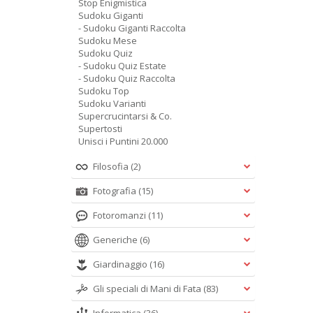
Stop Enigmistica
Sudoku Giganti
- Sudoku Giganti Raccolta
Sudoku Mese
Sudoku Quiz
- Sudoku Quiz Estate
- Sudoku Quiz Raccolta
Sudoku Top
Sudoku Varianti
Supercrucintarsi & Co.
Supertosti
Unisci i Puntini 20.000
Filosofia
(2)
Fotografia
(15)
Fotoromanzi
(11)
Generiche
(6)
Giardinaggio
(16)
Gli speciali di Mani di Fata
(83)