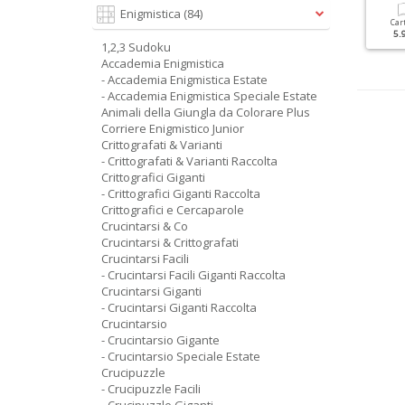
Enigmistica
(84)
Cartacea
Digitale
Cartacea
Digitale
Car
2.20 €
1.50 €
3.50 €
1.90 €
5.
1,2,3 Sudoku
Accademia Enigmistica
- Accademia Enigmistica Estate
- Accademia Enigmistica Speciale Estate
Animali della Giungla da Colorare Plus
Corriere Enigmistico Junior
Crittografati & Varianti
- Crittografati & Varianti Raccolta
Crittografici Giganti
- Crittografici Giganti Raccolta
Crittografici e Cercaparole
Crucintarsi & Co
Crucintarsi & Crittografati
Crucintarsi Facili
- Crucintarsi Facili Giganti Raccolta
Crucintarsi Giganti
- Crucintarsi Giganti Raccolta
Crucintarsio
- Crucintarsio Gigante
- Crucintarsio Speciale Estate
Crucipuzzle
- Crucipuzzle Facili