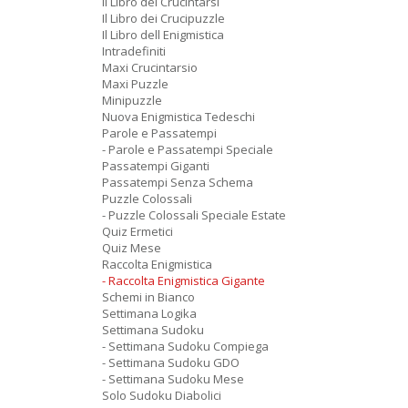
Il Libro dei Crucintarsi
Il Libro dei Crucipuzzle
Il Libro dell Enigmistica
Intradefiniti
Maxi Crucintarsio
Maxi Puzzle
Minipuzzle
Nuova Enigmistica Tedeschi
Parole e Passatempi
- Parole e Passatempi Speciale
Passatempi Giganti
Passatempi Senza Schema
Puzzle Colossali
- Puzzle Colossali Speciale Estate
Quiz Ermetici
Quiz Mese
Raccolta Enigmistica
- Raccolta Enigmistica Gigante
Schemi in Bianco
Settimana Logika
Settimana Sudoku
- Settimana Sudoku Compiega
- Settimana Sudoku GDO
- Settimana Sudoku Mese
Solo Sudoku Diabolici