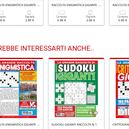
R
ACCOLTA ENIGMISTICA GIGANTE N.11
R
ACCOLTA ENIGMISTICA GIGANTE N.10
tacea
Digitale
Cartacea
Digitale
Cartacea
90 €
2.90 €
5.90 €
2.90 €
5.90 €
EBBE INTERESSARTI ANCHE..
R
ACCOLTA ENIGMISTICA GIGANTE N.5
SUDOKU GIGANTI RACCOLTA N.1