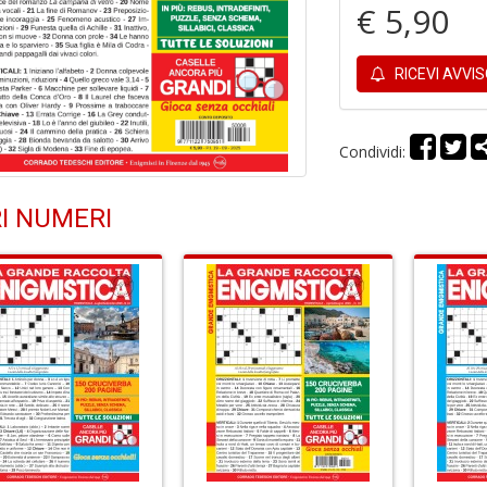
€ 5,90
RICEVI AVVI
Condividi:
I NUMERI