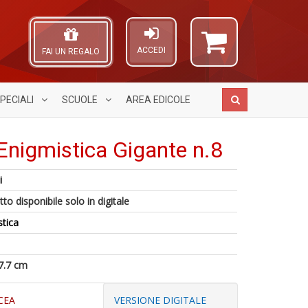
ACCEDI
FAI UN REGALO
PECIALI
SCUOLE
AREA
EDICOLE
Enigmistica Gigante n.8
i
I
G
A
5
to disponibile solo in digitale
g
E
L
n
c
G
O
stica
in
H
n
C
di
S
+
n
n
D
7.7 cm
+
D
CEA
VERSIONE DIGITALE