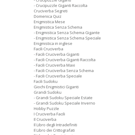
- Crucipuzzle Giganti
- Crucipuzzle Giganti Raccolta
Cruciverba Segreti
Domenica Quiz
Enigmistica Mese
Enigmistica Senza Schema
- Enigmistica Senza Schema Gigante
- Enigmistica Senza Schema Speciale
Enigmistica in inglese
Facili Cruciverba
- Facili Cruciverba Giganti
- Facili Cruciverba Giganti Raccolta
- Facili Cruciverba Maxi
- Facili Cruciverba Senza Schema
- Facili Cruciverba Speciale
Facili Sudoku
Giochi Enigmistici Giganti
Grandi Sudoku
- Grandi Sudoku Speciale Estate
- Grandi Sudoku Speciale Inverno
Hobby Puzzle
I Cruciverba Facili
Il Cruciverba
Il Libro degli Intradefiniti
Il Libro dei Crittografati