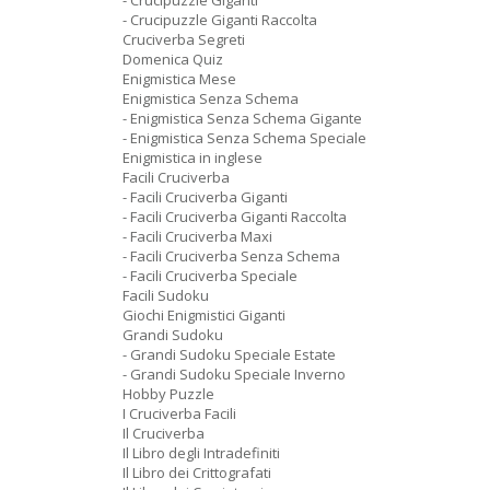
- Crucipuzzle Giganti
- Crucipuzzle Giganti Raccolta
Cruciverba Segreti
Domenica Quiz
Enigmistica Mese
Enigmistica Senza Schema
- Enigmistica Senza Schema Gigante
- Enigmistica Senza Schema Speciale
Enigmistica in inglese
Facili Cruciverba
- Facili Cruciverba Giganti
- Facili Cruciverba Giganti Raccolta
- Facili Cruciverba Maxi
- Facili Cruciverba Senza Schema
- Facili Cruciverba Speciale
Facili Sudoku
Giochi Enigmistici Giganti
Grandi Sudoku
- Grandi Sudoku Speciale Estate
- Grandi Sudoku Speciale Inverno
Hobby Puzzle
I Cruciverba Facili
Il Cruciverba
Il Libro degli Intradefiniti
Il Libro dei Crittografati