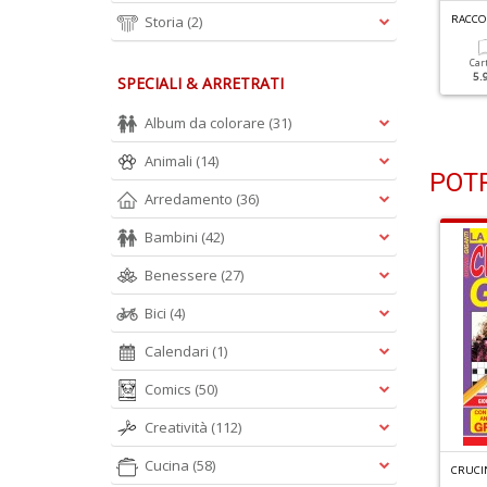
R
ACCOLTA ENIGMISTICA GIGANTE N.3
R
ACCOLTA ENIGMISTICA GIGANTE N.2
Storia
(2)
Cartacea
Digitale
Cartacea
Digitale
Car
5.90 €
2.90 €
5.90 €
2.90 €
5.
SPECIALI & ARRETRATI
Album da colorare
(31)
Animali
(14)
POTR
Arredamento
(36)
Bambini
(42)
Benessere
(27)
Bici
(4)
Calendari
(1)
Comics
(50)
Creatività
(112)
Cucina
(58)
G
RANDI SUDOKU SPECIALE ESTATE N.2
FACILI CRUCIVERBA SPECIALE N.5