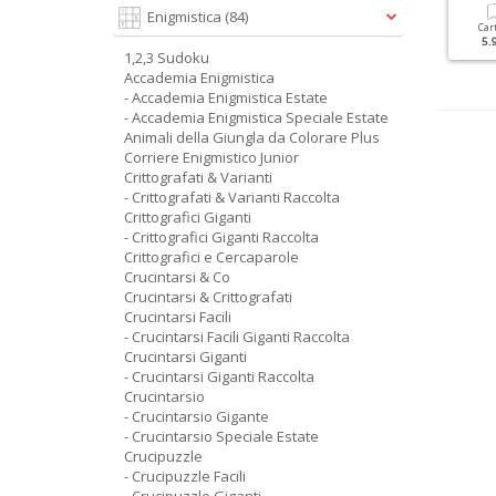
Enigmistica
(84)
Cartacea
Digitale
Cartacea
Digitale
Car
3.50 €
1.90 €
1.90 €
1.00 €
5.
1,2,3 Sudoku
Accademia Enigmistica
- Accademia Enigmistica Estate
- Accademia Enigmistica Speciale Estate
Animali della Giungla da Colorare Plus
Corriere Enigmistico Junior
Crittografati & Varianti
- Crittografati & Varianti Raccolta
Crittografici Giganti
- Crittografici Giganti Raccolta
Crittografici e Cercaparole
Crucintarsi & Co
Crucintarsi & Crittografati
Crucintarsi Facili
- Crucintarsi Facili Giganti Raccolta
Crucintarsi Giganti
- Crucintarsi Giganti Raccolta
Crucintarsio
- Crucintarsio Gigante
- Crucintarsio Speciale Estate
Crucipuzzle
- Crucipuzzle Facili