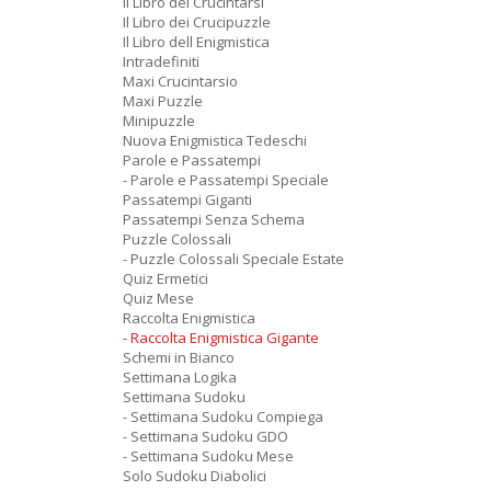
Il Libro dei Crucintarsi
Il Libro dei Crucipuzzle
Il Libro dell Enigmistica
Intradefiniti
Maxi Crucintarsio
Maxi Puzzle
Minipuzzle
Nuova Enigmistica Tedeschi
Parole e Passatempi
- Parole e Passatempi Speciale
Passatempi Giganti
Passatempi Senza Schema
Puzzle Colossali
- Puzzle Colossali Speciale Estate
Quiz Ermetici
Quiz Mese
Raccolta Enigmistica
- Raccolta Enigmistica Gigante
Schemi in Bianco
Settimana Logika
Settimana Sudoku
- Settimana Sudoku Compiega
- Settimana Sudoku GDO
- Settimana Sudoku Mese
Solo Sudoku Diabolici