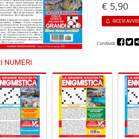
€ 5,90
RICEVI AVVI
Condividi:
I NUMERI