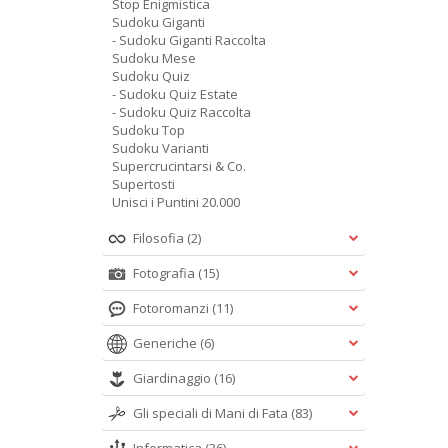
Stop Enigmistica
Sudoku Giganti
- Sudoku Giganti Raccolta
Sudoku Mese
Sudoku Quiz
- Sudoku Quiz Estate
- Sudoku Quiz Raccolta
Sudoku Top
Sudoku Varianti
Supercrucintarsi & Co.
Supertosti
Unisci i Puntini 20.000
Filosofia
(2)
Fotografia
(15)
Fotoromanzi
(11)
Generiche
(6)
Giardinaggio
(16)
Gli speciali di Mani di Fata
(83)