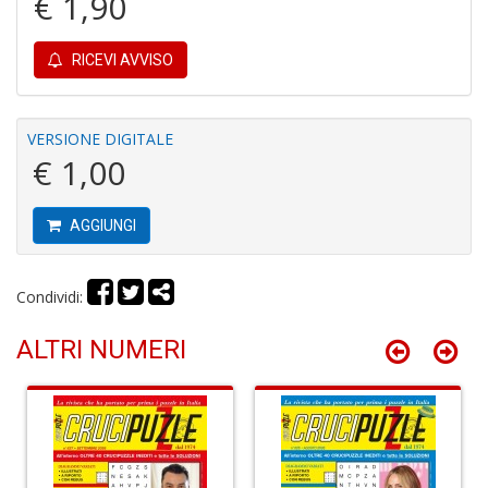
€ 1,90
u
M
n
RICEVI AVVISO
+
D
VERSIONE DIGITALE
€ 1,00
R
M
AGGIUNGI
di
F
tu
i
Condividi:
p
n
ALTRI NUMERI
+
D