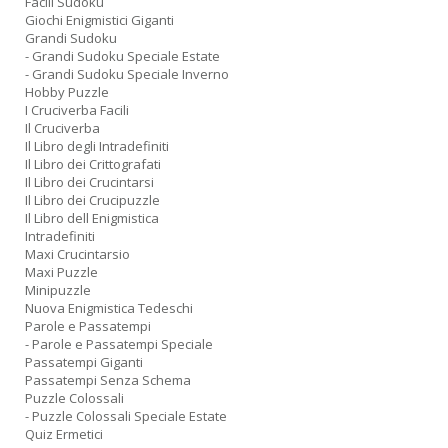
Facili Sudoku
Giochi Enigmistici Giganti
Grandi Sudoku
- Grandi Sudoku Speciale Estate
- Grandi Sudoku Speciale Inverno
Hobby Puzzle
I Cruciverba Facili
Il Cruciverba
Il Libro degli Intradefiniti
Il Libro dei Crittografati
Il Libro dei Crucintarsi
Il Libro dei Crucipuzzle
Il Libro dell Enigmistica
Intradefiniti
Maxi Crucintarsio
Maxi Puzzle
Minipuzzle
Nuova Enigmistica Tedeschi
Parole e Passatempi
- Parole e Passatempi Speciale
Passatempi Giganti
Passatempi Senza Schema
Puzzle Colossali
- Puzzle Colossali Speciale Estate
Quiz Ermetici