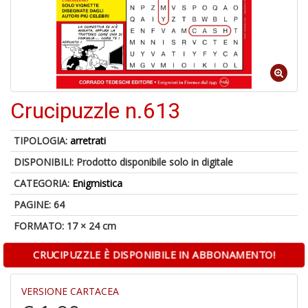
C
J
Crucipuzzle n.613
4
n
TIPOLOGIA:
arretrati
in
DISPONIBILI:
Prodotto disponibile solo in digitale
di
CATEGORIA:
Enigmistica
PAGINE: 64
FORMATO: 17 × 24 cm
CRUCIPUZZLE È DISPONIBILE IN ABBONAMENTO!
S
fi
VERSIONE CARTACEA
M
al