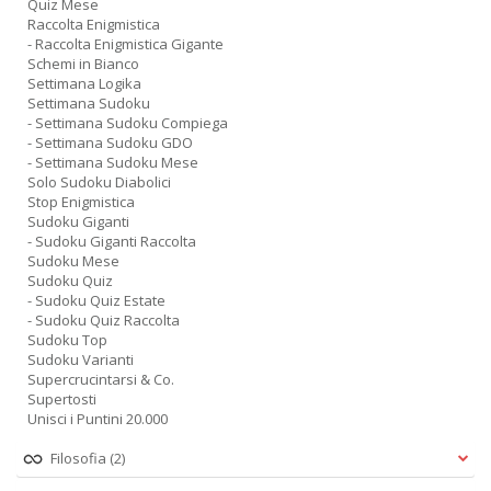
Quiz Mese
Raccolta Enigmistica
- Raccolta Enigmistica Gigante
Schemi in Bianco
Settimana Logika
Settimana Sudoku
- Settimana Sudoku Compiega
- Settimana Sudoku GDO
- Settimana Sudoku Mese
Solo Sudoku Diabolici
Stop Enigmistica
Sudoku Giganti
- Sudoku Giganti Raccolta
Sudoku Mese
Sudoku Quiz
- Sudoku Quiz Estate
- Sudoku Quiz Raccolta
Sudoku Top
Sudoku Varianti
Supercrucintarsi & Co.
Supertosti
Unisci i Puntini 20.000
Filosofia
(2)