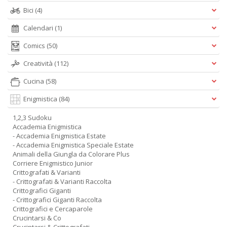
Bici
(4)
Calendari
(1)
Comics
(50)
Creatività
(112)
Cucina
(58)
Enigmistica
(84)
1,2,3 Sudoku
Accademia Enigmistica
- Accademia Enigmistica Estate
- Accademia Enigmistica Speciale Estate
Animali della Giungla da Colorare Plus
Corriere Enigmistico Junior
Crittografati & Varianti
- Crittografati & Varianti Raccolta
Crittografici Giganti
- Crittografici Giganti Raccolta
Crittografici e Cercaparole
Crucintarsi & Co