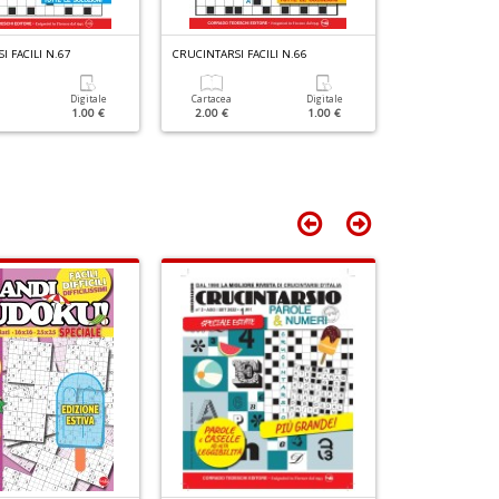
+
D
I FACILI N.67
CRUCINTARSI FACILI N.66
CRUCINTARSI FAC
Digitale
Cartacea
Digitale
Cartacea
1.00 €
2.00 €
1.00 €
2.00 €