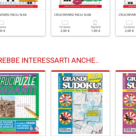
TARSI FACILI N.69
CRUCINTARSI FACILI N.68
CRUCINTARS
tacea
Cartacea
Digitale
Cartacea
00 €
2.00 €
1.00 €
2.00 €
EBBE INTERESSARTI ANCHE..