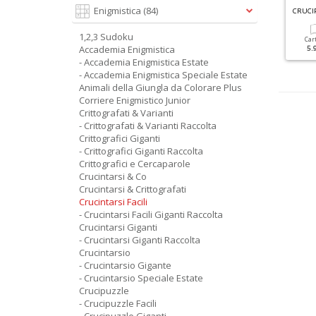
Enigmistica
(84)
RANDI SUDOKU N.87
FACILI CRUCIVERBA SPECIALE N.3
1,2,3 Sudoku
Cartacea
Digitale
Cartacea
Digitale
Car
Accademia Enigmistica
3.50 €
1.50 €
1.90 €
1.00 €
5.
- Accademia Enigmistica Estate
- Accademia Enigmistica Speciale Estate
Animali della Giungla da Colorare Plus
Corriere Enigmistico Junior
Crittografati & Varianti
- Crittografati & Varianti Raccolta
Crittografici Giganti
- Crittografici Giganti Raccolta
Crittografici e Cercaparole
Crucintarsi & Co
Crucintarsi & Crittografati
Crucintarsi Facili
- Crucintarsi Facili Giganti Raccolta
Crucintarsi Giganti
- Crucintarsi Giganti Raccolta
Crucintarsio
- Crucintarsio Gigante
- Crucintarsio Speciale Estate
Crucipuzzle
- Crucipuzzle Facili