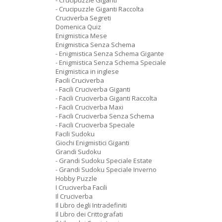
- Crucipuzzle Giganti
- Crucipuzzle Giganti Raccolta
Cruciverba Segreti
Domenica Quiz
Enigmistica Mese
Enigmistica Senza Schema
- Enigmistica Senza Schema Gigante
- Enigmistica Senza Schema Speciale
Enigmistica in inglese
Facili Cruciverba
- Facili Cruciverba Giganti
- Facili Cruciverba Giganti Raccolta
- Facili Cruciverba Maxi
- Facili Cruciverba Senza Schema
- Facili Cruciverba Speciale
Facili Sudoku
Giochi Enigmistici Giganti
Grandi Sudoku
- Grandi Sudoku Speciale Estate
- Grandi Sudoku Speciale Inverno
Hobby Puzzle
I Cruciverba Facili
Il Cruciverba
Il Libro degli Intradefiniti
Il Libro dei Crittografati