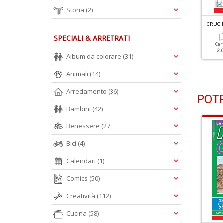
Storia
(2)
RUCINTARSI FACILI N.56
CRUCINTARSI FACILI N.54
CRUCIN
SPECIALI & ARRETRATI
Cartacea
Digitale
Cartacea
Digitale
Car
1.90 €
1.00 €
1.90 €
1.00 €
2.
Album da colorare
(31)
Animali
(14)
Arredamento
(36)
POTR
Bambini
(42)
Benessere
(27)
Bici
(4)
Calendari
(1)
Comics
(50)
Creatività
(112)
Cucina
(58)