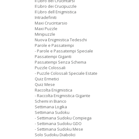
Il Libro dei Crucintarsi
Il Libro dei Crucipuzzle
Il Libro dell Enigmistica
Intradefiniti
Maxi Crucintarsio
Maxi Puzzle
Minipuzzle
Nuova Enigmistica Tedeschi
Parole e Passatempi
- Parole e Passatempi Speciale
Passatempi Giganti
Passatempi Senza Schema
Puzzle Colossali
- Puzzle Colossali Speciale Estate
Quiz Ermetici
Quiz Mese
Raccolta Enigmistica
- Raccolta Enigmistica Gigante
Schemi in Bianco
Settimana Logika
Settimana Sudoku
- Settimana Sudoku Compiega
- Settimana Sudoku GDO
- Settimana Sudoku Mese
Solo Sudoku Diabolici