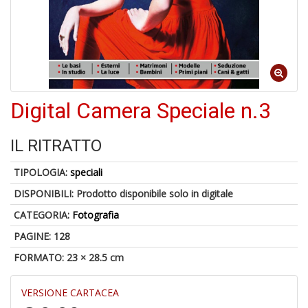
A
p
u
a
Digital Camera Speciale n.3
M
C
IL RITRATTO
TIPOLOGIA:
speciali
DISPONIBILI:
Prodotto disponibile solo in digitale
CATEGORIA:
Fotografia
6
PAGINE: 128
f
FORMATO: 23 × 28.5 cm
+
di
in
VERSIONE CARTACEA
r