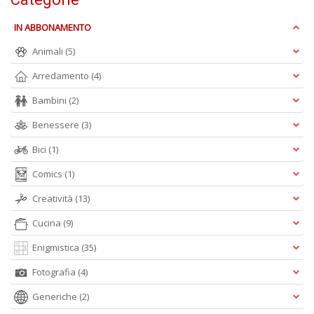
IN ABBONAMENTO
U
Animali
(5)
&
A
Arredamento
(4)
V
c
Bambini
(2)
Fi
n
Benessere
(3)
+
D
Bici
(1)
Comics
(1)
Creatività
(13)
Cucina
(9)
Cr
&
Enigmistica
(35)
V
n
Fotografia
(4)
+
D
Generiche
(2)