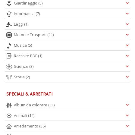
Giardinaggio
(5)
Informatica
(7)
F
Leggi
(1)
C
V
Motori e Trasporti
(11)
A
Musica
(5)
n
+
Raccolte PDF
(1)
D
Scienze
(3)
Storia
(2)
SPECIALI & ARRETRATI
Album da colorare
(31)
A
L
Animali
(14)
O
C
Arredamento
(36)
n