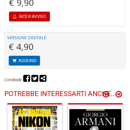
€ 9,90
RICEVI AVVISO
VERSIONE DIGITALE
G
€ 4,90
d
g
A
AGGIUNGI
C
R
n
Condividi:
+
D
POTREBBE INTERESSARTI ANCHE..
V
e
c