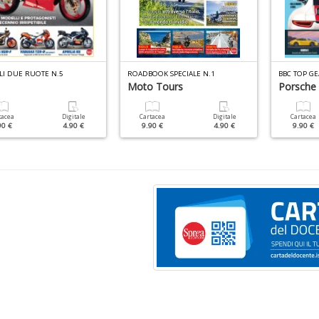
LI DUE RUOTE N.5
ROADBOOK SPECIALE N.1
BBC TOP G
Moto Tours
Porsche
tacea
Digitale
Cartacea
Digitale
Cartacea
90 €
4.90 €
9.90 €
4.90 €
9.90 €