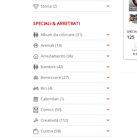
Storia
(2)
SPECIALI & ARRETRATI
I
MANUALI DI OFFICINA DEL VESPISTA SPECIALE N.1
Y
OUNGTIMER FERRARI FORMULA 1 N.1
SPECIA
Album da colorare
(31)
ai Da Te Vespista
Ferrari F1
125
Animali
(14)
Cartacea
Digitale
Cartacea
Digitale
Car
9.90 €
4.90 €
12.90 €
5.90 €
9.
Arredamento
(36)
Bambini
(42)
Benessere
(27)
Bici
(4)
Calendari
(1)
Comics
(50)
Creatività
(112)
Cucina
(58)