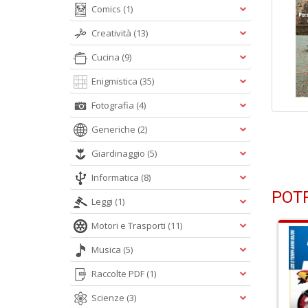
Comics
(1)
Creatività
(13)
Cucina
(9)
Enigmistica
(35)
Fotografia
(4)
Generiche
(2)
Giardinaggio
(5)
Informatica
(8)
POTR
Leggi
(1)
Motori e Trasporti
(11)
Musica
(5)
Raccolte PDF
(1)
Scienze
(3)