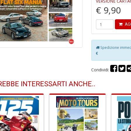
VERSIONE CARTA
€ 9,90
AG
Spedizione immedia
€
Condividi:
EBBE INTERESSARTI ANCHE..