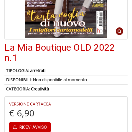
S
p
u
a
-
C
La Mia Boutique OLD 2022
n.1
TIPOLOGIA:
arretrati
DISPONIBILI:
Non disponibile al momento
A
CATEGORIA:
Creatività
a
a
P
VERSIONE CARTACEA
C
€ 6,90
RICEVI AVVISO