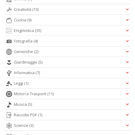
e
Creatività
(13)
t
D
Cucina
(9)
M
n
Enigmistica
(35)
+
D
Fotografia
(4)
Generiche
(2)
Giardinaggio
(5)
Informatica
(7)
Leggi
(1)
A
Motori e Trasporti
(11)
L
O
Musica
(5)
C
n
Raccolte PDF
(1)
Scienze
(3)