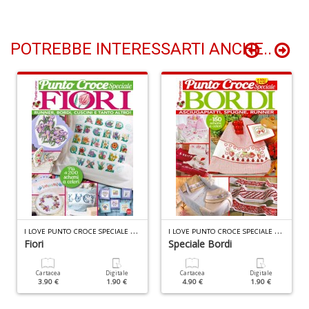
n
+
D
POTREBBE INTERESSARTI ANCHE..
Li
De
al
M
n
+
D
I
LOVE PUNTO CROCE SPECIALE N.3
I
LOVE PUNTO CROCE SPECIALE N.6
Fiori
Speciale Bordi
Cartacea
Digitale
Cartacea
Digitale
3.90 €
1.90 €
4.90 €
1.90 €
L