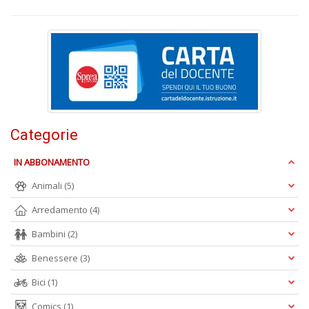
ci
d
ga
G
M
n
+
D
Categorie
IN ABBONAMENTO
C
Animali
(5)
G
n
Arredamento
(4)
+
D
Bambini
(2)
Benessere
(3)
Bici
(1)
S
Comics
(1)