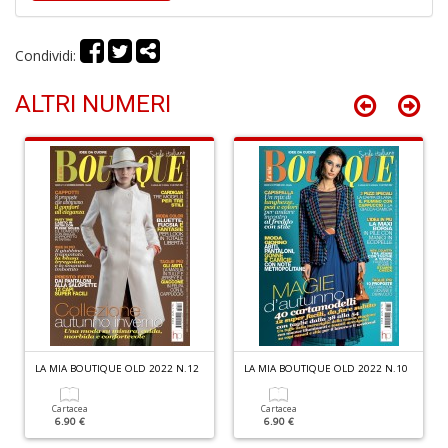
Condividi:
Fi
ALTRI NUMERI
a
p
c
Pr
P
C
S
n
+
D
LA MIA BOUTIQUE OLD 2022 N.12
LA MIA BOUTIQUE OLD 2022 N.10
P
C
Cartacea
Cartacea
R
6.90 €
6.90 €
S