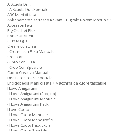
A Scuola Di.....
- A Scuola Di.....Speciale
ABC Mani di fata
Abbonamento cartaceo Rakam + Digitale Rakam Manuale 1
Accessori Facili
Big Crochet Plus
Borse Uncinetto
Club Maglia
Creare con Elisa
- Creare con Elisa Manuale
Creo Con
- Creo Con Elisa
- Creo Con Speciale
Cucito Creativo Manuale
Dire Fare Creare Speciale
Enciclopedia Mani di Fata + Macchina da cucire tascabile
I Love Amigurumi
- I Love Amigurumi (Spagna)
- I Love Amigurumi Manuale
- I Love Amigurumi Pack
I Love Cucito
- I Love Cucito Manuale
- I Love Cucito Monografici
- I Love Cucito Pack Extra
- I Love Cucito Speciale