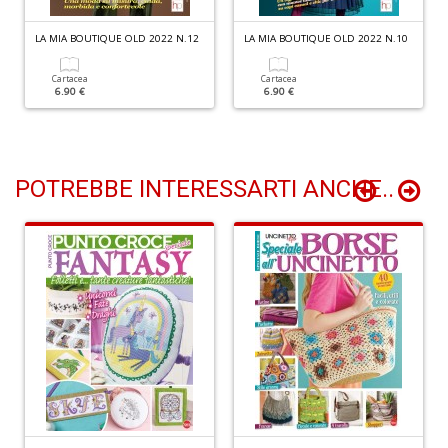
D
LA MIA BOUTIQUE OLD 2022 N.12
LA MIA BOUTIQUE OLD 2022 N.10
Cartacea
Cartacea
6.90 €
6.90 €
L
M
B
B
POTREBBE INTERESSARTI ANCHE..
n
+
D
V
i
m
d
1
al