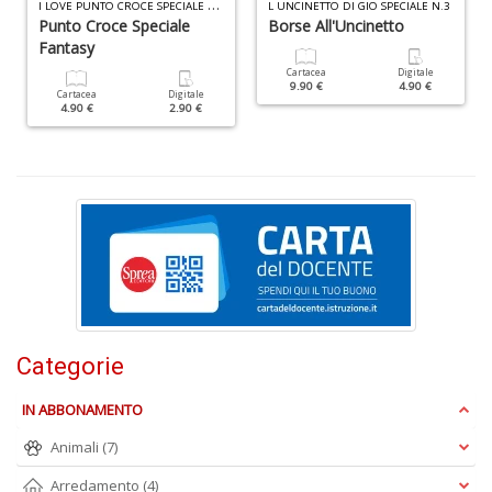
I
LOVE PUNTO CROCE SPECIALE N.14
L UNCINETTO DI GIO SPECIALE N.3
1
Punto Croce Speciale
Borse All'Uncinetto
O
Fantasy
d
V
Cartacea
Digitale
9.90 €
4.90 €
S
Cartacea
Digitale
4.90 €
2.90 €
n
+
D
Il
F
n
Categorie
+
D
IN ABBONAMENTO
Animali
(7)
Arredamento
(4)