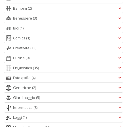
F
Bambini
(2)
M
Vi
Benessere
(3)
n
Bici
(1)
+
D
Comics
(1)
Creatività
(13)
Cucina
(9)
L
Enigmistica
(35)
cr
d
Fotografia
(4)
b
L
Generiche
(2)
Il
Giardinaggio
(5)
n
+
Informatica
(8)
D
Leggi
(1)