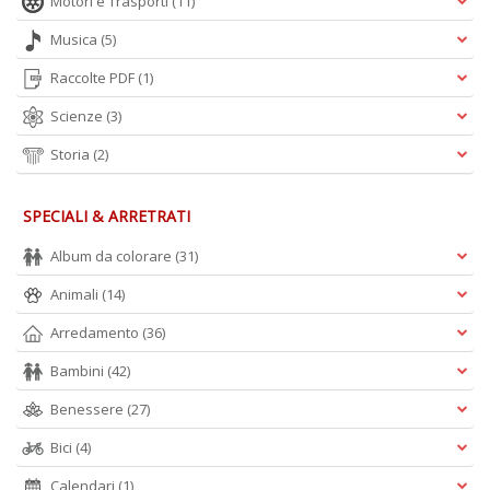
Motori e Trasporti
(11)
Musica
(5)
Raccolte PDF
(1)
A
Scienze
(3)
L
O
Storia
(2)
C
n
SPECIALI & ARRETRATI
Album da colorare
(31)
Animali
(14)
Arredamento
(36)
Bambini
(42)
Benessere
(27)
Bici
(4)
Calendari
(1)