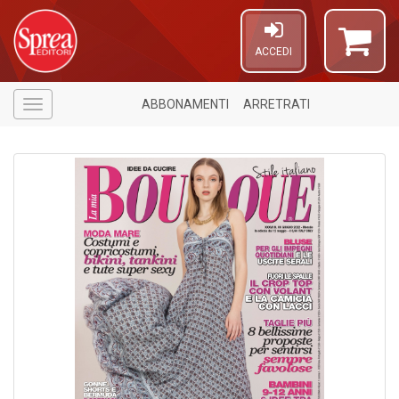
ACCEDI
ABBONAMENTI
ARRETRATI
Menù
6
f
+
6
p
di