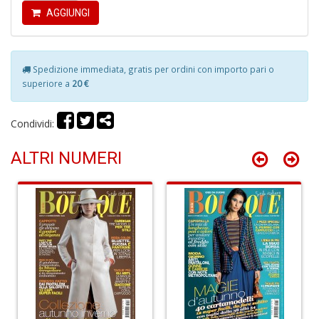
AGGIUNGI
6
n
c
Spedizione immediata, gratis per ordini con importo pari o
c
superiore a
20 €
di
in
o
Condividi:
ALTRI NUMERI
A
M
di
F
S
n
+