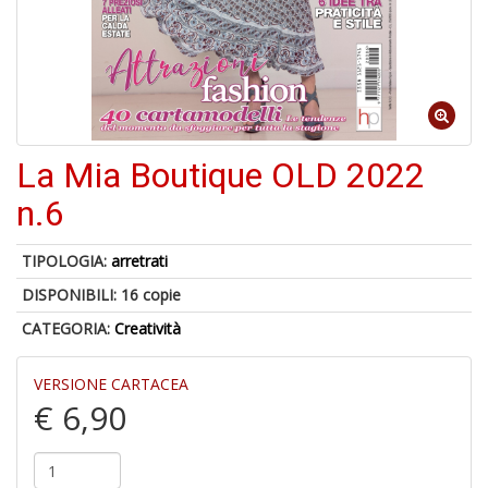
c
d
f
La Mia Boutique OLD 2022
n.6
6
f
TIPOLOGIA:
arretrati
+
DISPONIBILI:
16 copie
di
in
CATEGORIA:
Creatività
r
VERSIONE CARTACEA
€ 6,90