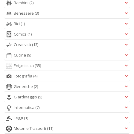
Bambini
(2)
n
+
Benessere
(3)
D
Bici
(1)
Comics
(1)
Creatività
(13)
Cucina
(9)
A
Enigmistica
(35)
L
Fotografia
(4)
O
C
Generiche
(2)
n
Giardinaggio
(5)
Informatica
(7)
Leggi
(1)
Motori e Trasporti
(11)