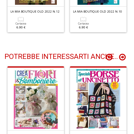
D
LA MIA BOUTIQUE OLD 2022 N.12
LA MIA BOUTIQUE OLD 2022 N.10
Cartacea
Cartacea
6.90 €
6.90 €
A
d
p
POTREBBE INTERESSARTI ANCHE..
P
D
M
n
+
D