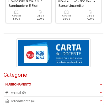
A
R
ICAMI ALL UNCINETTO MANUALE N.2
I LOVE CUCITO SPECIALE N.10
f
Bomboniere E Fiori
Borse Uncinetto
B
T
Cartacea
Digitale
Cartacea
Digitale
G
5.90 €
2.90 €
9.90 €
4.90 €
n
+
D
D
Q
n
+
Categorie
D
IN ABBONAMENTO
Animali
(5)
Arredamento
(4)
C
G