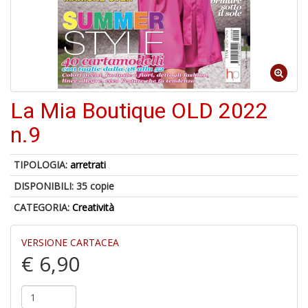
A
di
a
a
R
La Mia Boutique OLD 2022
n.9
TIPOLOGIA:
arretrati
5
DISPONIBILI:
35 copie
n
in
CATEGORIA:
Creatività
di
VERSIONE CARTACEA
€ 6,90