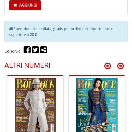
AGGIUNGI
P
pi
r
R
Spedizione immediata, gratis per ordini con importo pari o
T
superiore a
20 €
S
P
Pi
Condividi:
n
+
ALTRI NUMERI
D
D
G
St
M
S
n
+