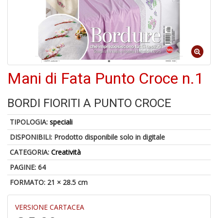
o
1
Mani di Fata Punto Croce n.1
n
in
di
BORDI FIORITI A PUNTO CROCE
TIPOLOGIA:
speciali
DISPONIBILI:
Prodotto disponibile solo in digitale
CATEGORIA:
Creatività
PAGINE: 64
6
FORMATO: 21 × 28.5 cm
f
+
di
VERSIONE CARTACEA
in