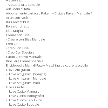
A Scuola Di.....
- A Scuola Di.....Speciale
ABC Mani di fata
Abbonamento cartaceo Rakam + Digitale Rakam Manuale 1
Accessori Facili
Big Crochet Plus
Borse Uncinetto
Club Maglia
Creare con Elisa
- Creare con Elisa Manuale
Creo Con
- Creo Con Elisa
- Creo Con Speciale
Cucito Creativo Manuale
Dire Fare Creare Speciale
Enciclopedia Mani di Fata + Macchina da cucire tascabile
I Love Amigurumi
- I Love Amigurumi (Spagna)
- I Love Amigurumi Manuale
- I Love Amigurumi Pack
I Love Cucito
- I Love Cucito Manuale
- I Love Cucito Monografici
- I Love Cucito Pack Extra
- I Love Cucito Speciale