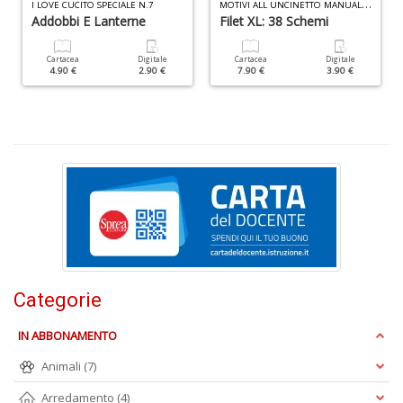
M
OTIVI ALL UNCINETTO MANUALE N.4
I LOVE CUCITO SPECIALE N.7
R
Addobbi E Lanterne
Filet XL: 38 Schemi
P
n
Cartacea
Digitale
Cartacea
Digitale
+
4.90 €
2.90 €
7.90 €
3.90 €
D
S
L
n
+
D
Categorie
IN ABBONAMENTO
I
C
Animali
(7)
Fa
n
Arredamento
(4)