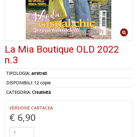
U
a
c
Il
C
La Mia Boutique OLD 2022
n.3
6
TIPOLOGIA:
arretrati
n
in
DISPONIBILI:
12 copie
di
CATEGORIA:
Creatività
VERSIONE CARTACEA
€ 6,90
C