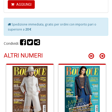
P
AGGIUNGI
P
C
n
+
Spedizione immediata, gratis per ordini con importo pari o
D
superiore a
20 €
Condividi:
Il
ALTRI NUMERI
M
O
P
Il
M
O
P
n
+
D