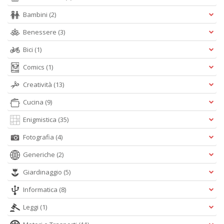
+
Bambini
(2)
D
Benessere
(3)
Bici
(1)
Comics
(1)
Creatività
(13)
A
Cucina
(9)
L
O
Enigmistica
(35)
C
Fotografia
(4)
n
Generiche
(2)
Giardinaggio
(5)
Informatica
(8)
Leggi
(1)