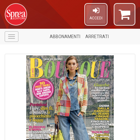
ACCEDI
ABBONAMENTI
ARRETRATI
Menù
1
n
in
di