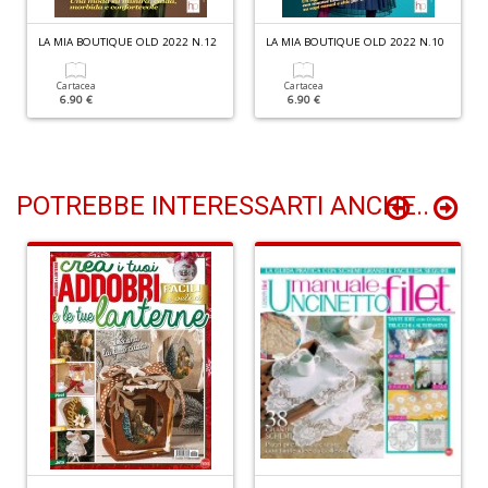
LA MIA BOUTIQUE OLD 2022 N.12
LA MIA BOUTIQUE OLD 2022 N.10
A
Cartacea
Cartacea
I
6.90 €
6.90 €
L
P
C
S
n
POTREBBE INTERESSARTI ANCHE..
+
D
5
a
di
P