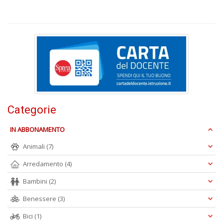
P
F
n
+
D
R
Categorie
+
ki
2
IN ABBONAMENTO
m
Animali
(7)
Pr
P
Arredamento
(4)
C
n
Bambini
(2)
+
D
Benessere
(3)
Bici
(1)