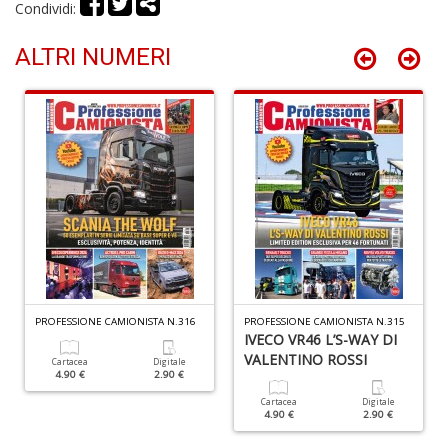
Condividi:
di
F
tu
ALTRI NUMERI
i
p
n
+
D
In
C
C
C
PROFESSIONE CAMIONISTA N.316
PROFESSIONE CAMIONISTA N.315
S
IVECO VR46 L’S-WAY DI
n
VALENTINO ROSSI
Cartacea
Digitale
+
4.90 €
2.90 €
D
Cartacea
Digitale
4.90 €
2.90 €