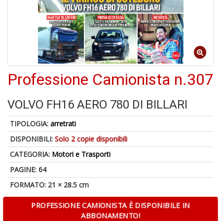
6
n
Professione Camionista n.307
in
di
VOLVO FH16 AERO 780 DI BILLARI
TIPOLOGIA:
arretrati
DISPONIBILI:
Solo 2 copie disponibili
4
CATEGORIA:
Motori e Trasporti
n
in
PAGINE: 64
di
FORMATO: 21 × 28.5 cm
PROFESSIONE CAMIONISTA È DISPONIBILE IN
ABBONAMENTO!