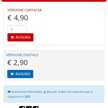
VERSIONE CARTACEA
C
€ 4,90
fo
e
fe
c
lo
AGGIUNGI
y
V
lo
VERSIONE DIGITALE
Y
M
€ 2,90
n
+
D
AGGIUNGI
Spedizione immediata, gratis per ordini con importo pari o
M
superiore a
20 €
v
2
M