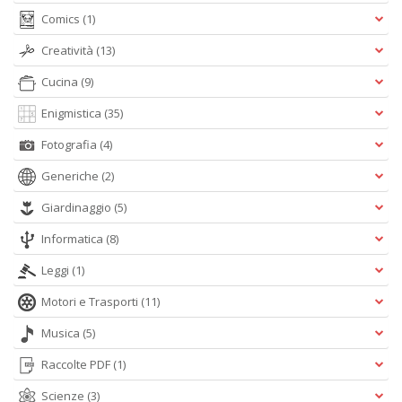
Comics
(1)
Creatività
(13)
Cucina
(9)
A
Enigmistica
(35)
L
O
Fotografia
(4)
C
n
Generiche
(2)
Giardinaggio
(5)
Informatica
(8)
Leggi
(1)
Motori e Trasporti
(11)
Musica
(5)
Raccolte PDF
(1)
Scienze
(3)