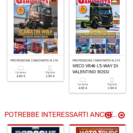
A
s
di
a
I
L
A
M
n
PROFESSIONE CAMIONISTA N.316
PROFESSIONE CAMIONISTA N.315
+
IVECO VR46 L’S-WAY DI
D
VALENTINO ROSSI
Cartacea
Digitale
4.90 €
2.90 €
Cartacea
Digitale
4.90 €
2.90 €
POTREBBE INTERESSARTI ANCHE..
C
al
ri