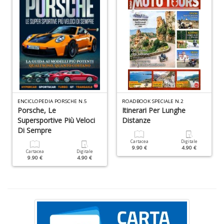
L
M
C
V
n
+
D
ENCICLOPEDIA PORSCHE N.5
ROADBOOK SPECIALE N.2
Porsche, Le
Itinerari Per Lunghe
T
Supersportive Più Veloci
Distanze
il
Di Sempre
r
Cartacea
Digitale
W
9.90 €
4.90 €
Cartacea
Digitale
M
9.90 €
4.90 €
n
+
D