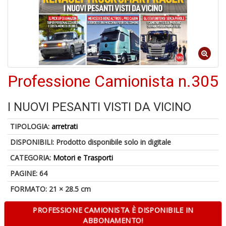
Il
M
Professione Camionista n.305
c
t
di
I NUOVI PESANTI VISTI DA VICINO
P
TIPOLOGIA:
arretrati
DISPONIBILI:
Prodotto disponibile solo in digitale
CATEGORIA:
Motori e Trasporti
1
PAGINE: 64
n
FORMATO: 21 × 28.5 cm
in
di
PROFESSIONE CAMIONISTA È DISPONIBILE IN
ABBONAMENTO!