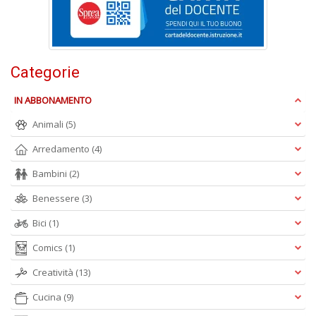
B
e
b
in
Categorie
eq
D
IN ABBONAMENTO
M
n
Animali
(5)
+
D
Arredamento
(4)
Bambini
(2)
Benessere
(3)
Bici
(1)
Comics
(1)
A
Creatività
(13)
L
O
Cucina
(9)
C
n