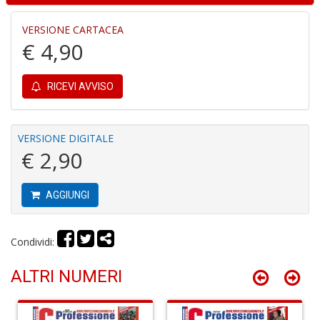
VERSIONE CARTACEA
€ 4,90
S
RICEVI AVVISO
H
n
+
D
VERSIONE DIGITALE
€ 2,90
AGGIUNGI
G
P
S
Condividi:
n
+
ALTRI NUMERI
D