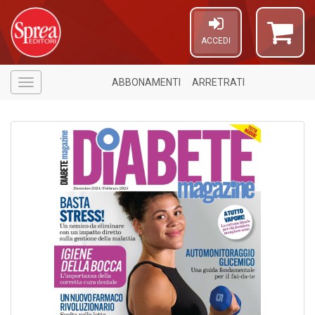
ACCEDI
ABBONAMENTI
ARRETRATI
Menù
5
n
in
di