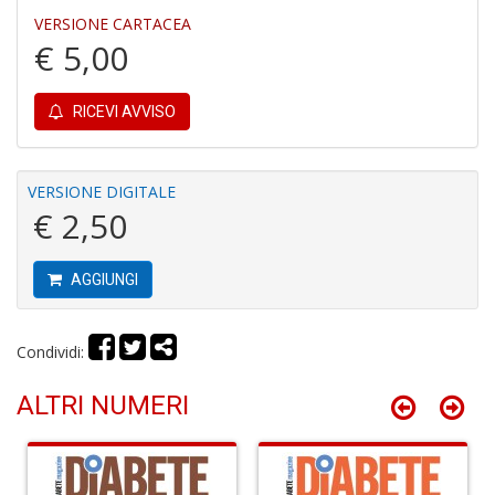
VERSIONE CARTACEA
€ 5,00
Y
RICEVI AVVISO
&
M
C
R
VERSIONE DIGITALE
P
€ 2,50
(d
n
+
AGGIUNGI
D
Condividi:
ALTRI NUMERI
M
T
R
S
n