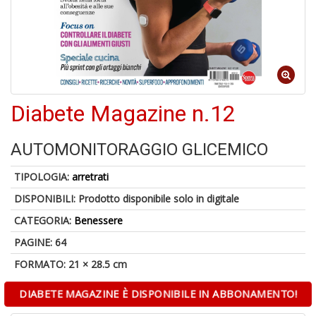
A
a
a
Cr
Diabete Magazine n.12
e
C
AUTOMONITORAGGIO GLICEMICO
TIPOLOGIA:
arretrati
DISPONIBILI:
Prodotto disponibile solo in digitale
5
CATEGORIA:
Benessere
n
in
PAGINE: 64
di
FORMATO: 21 × 28.5 cm
DIABETE MAGAZINE È DISPONIBILE IN ABBONAMENTO!