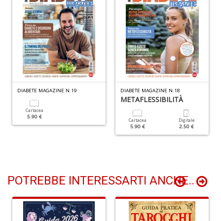
+
D
N
I
DIABETE MAGAZINE N.19
DIABETE MAGAZINE N.18
L
METAFLESSIBILITÀ
C
Cartacea
M
5.90 €
n
Cartacea
Digitale
5.90 €
2.50 €
+
D
POTREBBE INTERESSARTI ANCHE..
M