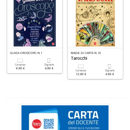
M
H
K
2
n
+
D
GUIDA OROSCOPO N.1
MAGIE DI CARTA N.10
Tarocchi
Cartacea
Digitale
9.90 €
4.90 €
Cartacea
Digitale
S
12.90 €
4.90 €
Pi
M
al
u
n
+
D