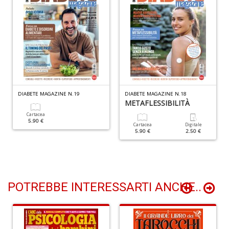
+
D
N
I
DIABETE MAGAZINE N.19
DIABETE MAGAZINE N.18
L
METAFLESSIBILITÀ
C
Cartacea
M
5.90 €
n
Cartacea
Digitale
5.90 €
2.50 €
+
D
POTREBBE INTERESSARTI ANCHE..
M