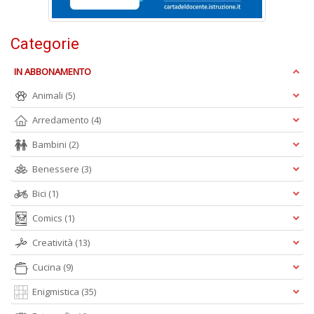
E
Categorie
S
S
n
IN ABBONAMENTO
+
Animali
(5)
D
Arredamento
(4)
Bambini
(2)
Benessere
(3)
Bici
(1)
A
Comics
(1)
L
O
Creatività
(13)
C
Cucina
(9)
n
Enigmistica
(35)