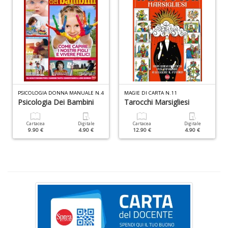
M
H
K
2
n
+
D
PSICOLOGIA DONNA MANUALE N.4
MAGIE DI CARTA N.11
Psicologia Dei Bambini
Tarocchi Marsigliesi
Cartacea
Digitale
Cartacea
Digitale
S
9.90 €
4.90 €
12.90 €
4.90 €
Pi
M
al
u
n
+
D