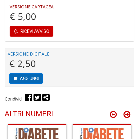
VERSIONE CARTACEA
€ 5,00
Y
RICEVI AVVISO
&
M
C
R
VERSIONE DIGITALE
P
€ 2,50
(d
n
+
AGGIUNGI
D
Condividi:
ALTRI NUMERI
M
T
R
S
n