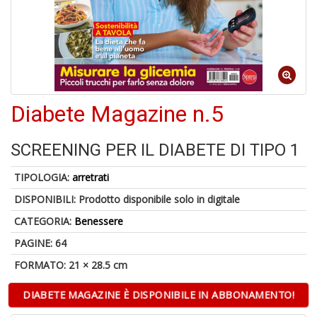
A
a
a
Cr
Diabete Magazine n.5
e
C
SCREENING PER IL DIABETE DI TIPO 1
TIPOLOGIA:
arretrati
DISPONIBILI:
Prodotto disponibile solo in digitale
5
CATEGORIA:
Benessere
n
in
PAGINE: 64
di
FORMATO: 21 × 28.5 cm
DIABETE MAGAZINE È DISPONIBILE IN ABBONAMENTO!