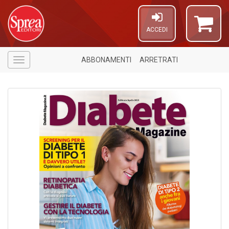
ACCEDI
ABBONAMENTI
ARRETRATI
Menù
5
n
in
di