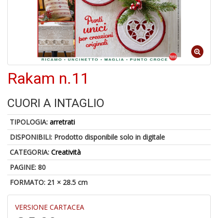
A
a
R
Rakam n.11
CUORI A INTAGLIO
TIPOLOGIA:
arretrati
4
n
DISPONIBILI:
Prodotto disponibile solo in digitale
in
di
CATEGORIA:
Creatività
PAGINE: 80
FORMATO: 21 × 28.5 cm
VERSIONE CARTACEA