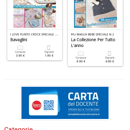
n
+
D
I
LOVE PUNTO CROCE SPECIALE N.2
PIU MAGLIA BEBE SPECIALE N.2
Bavaglini
La Collezione Per Tutto
L'anno
Cr
Cartacea
Digitale
&
3.90 €
1.90 €
Cartacea
Digitale
V
9.90 €
4.90 €
n
+
D
S
S
n
+
Categorie
D