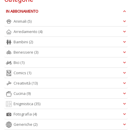
IN ABBONAMENTO
Animali
(5)
Arredamento
(4)
Bambini
(2)
A
Benessere
(3)
L
O
Bici
(1)
C
n
Comics
(1)
Creatività
(13)
Cucina
(9)
Enigmistica
(35)
Fotografia
(4)
Generiche
(2)