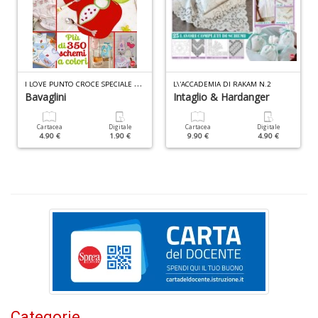
ci
d
ga
G
M
n
I
LOVE PUNTO CROCE SPECIALE N.7
L\'ACCADEMIA DI RAKAM N.2
+
Bavaglini
Intaglio & Hardanger
D
Cartacea
Digitale
Cartacea
Digitale
4.90 €
1.90 €
9.90 €
4.90 €
C
G
n
+
D
S
Categorie