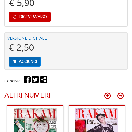
€ 5,90
RICEVI AVVISO
Fi
a
p
VERSIONE DIGITALE
c
€ 2,50
Pr
P
C
AGGIUNGI
S
n
+
D
Condividi:
ALTRI NUMERI
P
C
R
S