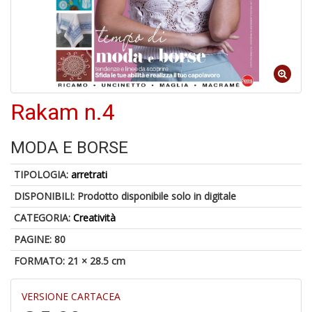
S
p
u
a
-
C
Rakam n.4
MODA E BORSE
TIPOLOGIA:
arretrati
DISPONIBILI:
Prodotto disponibile solo in digitale
A
CATEGORIA:
Creatività
a
a
PAGINE: 80
P
C
FORMATO: 21 × 28.5 cm
VERSIONE CARTACEA