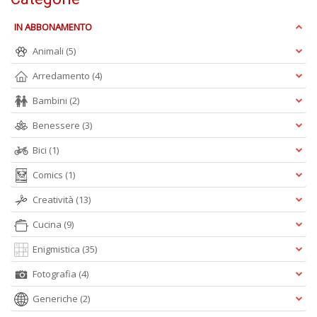
e
t
IN ABBONAMENTO
D
M
Animali
(5)
n
Arredamento
(4)
+
D
Bambini
(2)
Benessere
(3)
Bici
(1)
Comics
(1)
Creatività
(13)
A
L
Cucina
(9)
O
C
Enigmistica
(35)
n
Fotografia
(4)
Generiche
(2)