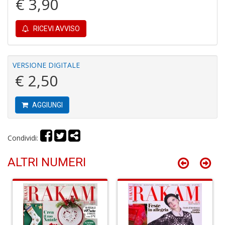
€ 3,90
2
Il
M
RICEVI AVVISO
C
I
M
n
VERSIONE DIGITALE
+
€ 2,50
D
AGGIUNGI
Condividi:
Fi
I
L
ALTRI NUMERI
P
C
S
n
+
D