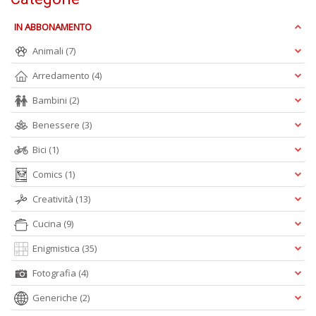
n
+
IN ABBONAMENTO
D
Animali
(7)
Arredamento
(4)
Bambini
(2)
Benessere
(3)
Bici
(1)
A
L
Comics
(1)
O
C
Creatività
(13)
n
Cucina
(9)
Enigmistica
(35)
Fotografia
(4)
Generiche
(2)