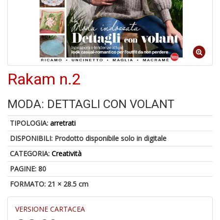
1
n
in
di
Rakam n.2
5
MODA: DETTAGLI CON VOLANT
n
in
TIPOLOGIA:
arretrati
di
DISPONIBILI:
Prodotto disponibile solo in digitale
CATEGORIA:
Creatività
PAGINE: 80
FORMATO: 21 × 28.5 cm
O
VERSIONE CARTACEA
M