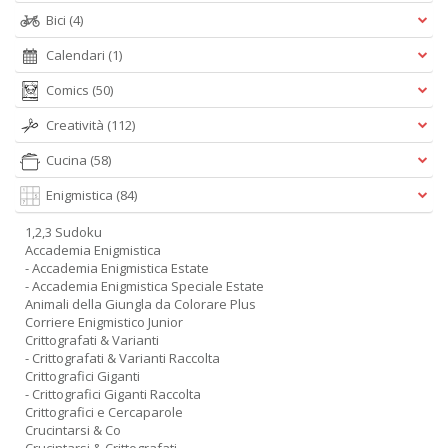
Bici
(4)
Calendari
(1)
Comics
(50)
Creatività
(112)
Cucina
(58)
Enigmistica
(84)
1,2,3 Sudoku
Accademia Enigmistica
- Accademia Enigmistica Estate
- Accademia Enigmistica Speciale Estate
Animali della Giungla da Colorare Plus
Corriere Enigmistico Junior
Crittografati & Varianti
- Crittografati & Varianti Raccolta
Crittografici Giganti
- Crittografici Giganti Raccolta
Crittografici e Cercaparole
Crucintarsi & Co