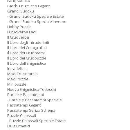
Facili Sudoku
Giochi Enigmistici Giganti
Grandi Sudoku
- Grandi Sudoku Speciale Estate
- Grandi Sudoku Speciale Inverno
Hobby Puzzle
I Cruciverba Facili
Il Cruciverba
Il Libro degli Intradefiniti
Il Libro dei Crittografati
Il Libro dei Crucintarsi
Il Libro dei Crucipuzzle
Il Libro dell Enigmistica
Intradefiniti
Maxi Crucintarsio
Maxi Puzzle
Minipuzzle
Nuova Enigmistica Tedeschi
Parole e Passatempi
- Parole e Passatempi Speciale
Passatempi Giganti
Passatempi Senza Schema
Puzzle Colossali
- Puzzle Colossali Speciale Estate
Quiz Ermetici