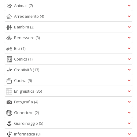
Animali
(7)
Arredamento
(4)
M
Bambini
(2)
P
n
Benessere
(3)
+
D
Bici
(1)
Comics
(1)
Creatività
(13)
Cucina
(9)
Enigmistica
(35)
A
Fotografia
(4)
L
O
Generiche
(2)
C
n
Giardinaggio
(5)
Informatica
(8)