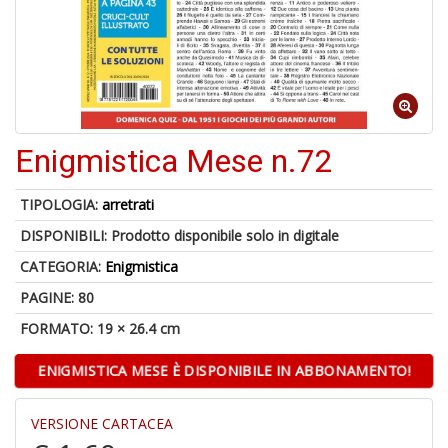
1
f
Enigmistica Mese n.72
TIPOLOGIA:
arretrati
DISPONIBILI:
Prodotto disponibile solo in digitale
6
f
CATEGORIA:
Enigmistica
+
PAGINE: 80
di
in
FORMATO: 19 × 26.4 cm
r
ENIGMISTICA MESE È DISPONIBILE IN ABBONAMENTO!
VERSIONE CARTACEA