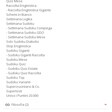
Quiz Mese
Raccolta Enigmistica
- Raccolta Enigmistica Gigante
Schemi in Bianco
Settimana Logika
Settimana Sudoku
- Settimana Sudoku Compiega
- Settimana Sudoku GDO
- Settimana Sudoku Mese
Solo Sudoku Diabolici
Stop Enigmistica
Sudoku Giganti
- Sudoku Giganti Raccolta
Sudoku Mese
Sudoku Quiz
- Sudoku Quiz Estate
- Sudoku Quiz Raccolta
Sudoku Top
Sudoku Varianti
Supercrucintarsi & Co.
Supertosti
Unisci i Puntini 20.000
Filosofia
(2)