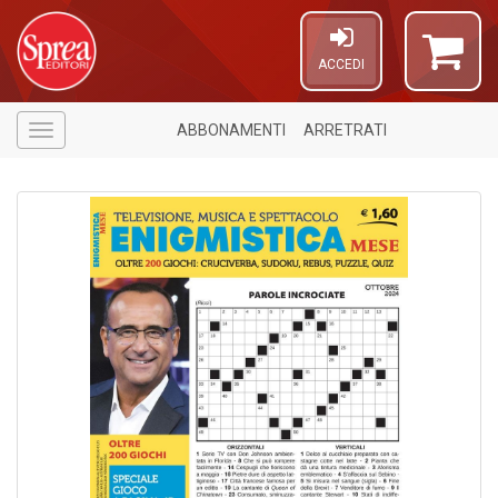
ACCEDI
ABBONAMENTI
ARRETRATI
Menù
4
f
+
v
di
g