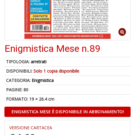
6
n
c
c
Enigmistica Mese n.89
di
in
o
TIPOLOGIA:
arretrati
DISPONIBILI:
Solo 1 copia disponibile
CATEGORIA:
Enigmistica
PAGINE: 80
A
FORMATO: 19 × 26.4 cm
a
G
ENIGMISTICA MESE È DISPONIBILE IN ABBONAMENTO!
S
VERSIONE CARTACEA