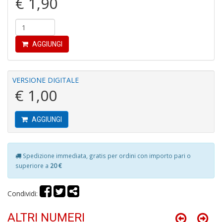
€ 1,90
C
AGGIUNGI
P
P
C
n
VERSIONE DIGITALE
+
€ 1,00
D
AGGIUNGI
B
Spedizione immediata, gratis per ordini con importo pari o
n
superiore a
20 €
+
D
Condividi:
ALTRI NUMERI