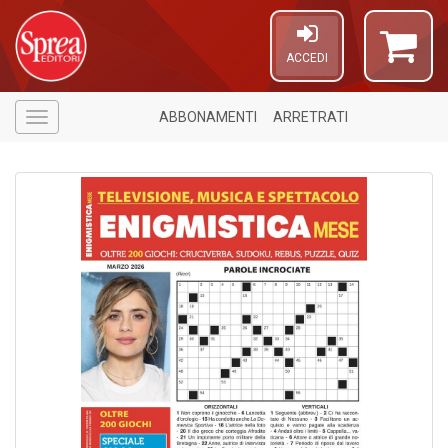
ACCEDI
ABBONAMENTI
ARRETRATI
Menù
1
n
in
di