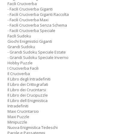
Facili Cruciverba
- Facili Cruciverba Giganti
- Facili Cruciverba Giganti Raccolta
- Facili Cruciverba Maxi
- Facili Cruciverba Senza Schema
- Facili Cruciverba Speciale
Facili Sudoku
Giochi Enigmistici Giganti
Grandi Sudoku
- Grandi Sudoku Speciale Estate
- Grandi Sudoku Speciale Inverno
Hobby Puzzle
I Cruciverba Facili
Il Cruciverba
Il Libro degli Intradefiniti
Il Libro dei Crittografati
Il Libro dei Crucintarsi
Il Libro dei Crucipuzzle
Il Libro dell Enigmistica
Intradefiniti
Maxi Crucintarsio
Maxi Puzzle
Minipuzzle
Nuova Enigmistica Tedeschi
Parole e Passatempi