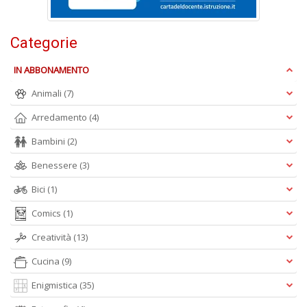
D
Categorie
IN ABBONAMENTO
Animali
(7)
A
Arredamento
(4)
L
Bambini
(2)
O
C
Benessere
(3)
n
Bici
(1)
Comics
(1)
Creatività
(13)
Cucina
(9)
Enigmistica
(35)