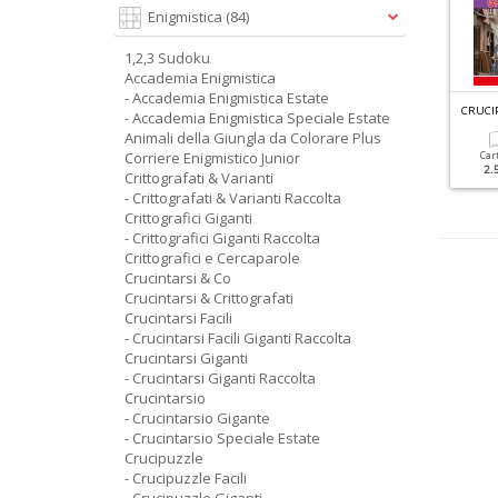
Enigmistica
(84)
1,2,3 Sudoku
Accademia Enigmistica
- Accademia Enigmistica Estate
G
RANDI SUDOKU SPECIALE ESTATE N.6
G
RANDI SUDOKU SPECIALE INVERNO N.3
CRUCI
- Accademia Enigmistica Speciale Estate
Animali della Giungla da Colorare Plus
Corriere Enigmistico Junior
Cartacea
Digitale
Cartacea
Digitale
Car
3.50 €
1.50 €
3.50 €
1.90 €
2.
Crittografati & Varianti
- Crittografati & Varianti Raccolta
Crittografici Giganti
- Crittografici Giganti Raccolta
Crittografici e Cercaparole
Crucintarsi & Co
Crucintarsi & Crittografati
Crucintarsi Facili
- Crucintarsi Facili Giganti Raccolta
Crucintarsi Giganti
- Crucintarsi Giganti Raccolta
Crucintarsio
- Crucintarsio Gigante
- Crucintarsio Speciale Estate
Crucipuzzle
- Crucipuzzle Facili