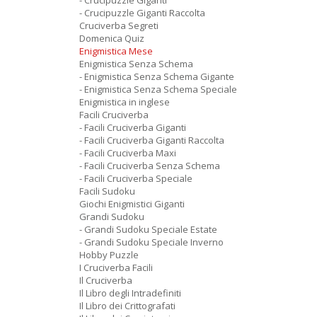
- Crucipuzzle Giganti
- Crucipuzzle Giganti Raccolta
Cruciverba Segreti
Domenica Quiz
Enigmistica Mese
Enigmistica Senza Schema
- Enigmistica Senza Schema Gigante
- Enigmistica Senza Schema Speciale
Enigmistica in inglese
Facili Cruciverba
- Facili Cruciverba Giganti
- Facili Cruciverba Giganti Raccolta
- Facili Cruciverba Maxi
- Facili Cruciverba Senza Schema
- Facili Cruciverba Speciale
Facili Sudoku
Giochi Enigmistici Giganti
Grandi Sudoku
- Grandi Sudoku Speciale Estate
- Grandi Sudoku Speciale Inverno
Hobby Puzzle
I Cruciverba Facili
Il Cruciverba
Il Libro degli Intradefiniti
Il Libro dei Crittografati