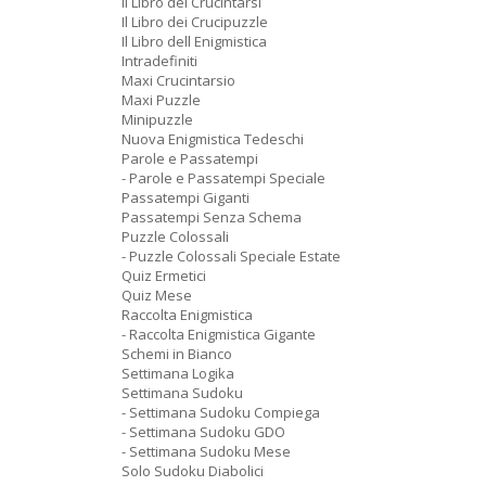
Il Libro dei Crucintarsi
Il Libro dei Crucipuzzle
Il Libro dell Enigmistica
Intradefiniti
Maxi Crucintarsio
Maxi Puzzle
Minipuzzle
Nuova Enigmistica Tedeschi
Parole e Passatempi
- Parole e Passatempi Speciale
Passatempi Giganti
Passatempi Senza Schema
Puzzle Colossali
- Puzzle Colossali Speciale Estate
Quiz Ermetici
Quiz Mese
Raccolta Enigmistica
- Raccolta Enigmistica Gigante
Schemi in Bianco
Settimana Logika
Settimana Sudoku
- Settimana Sudoku Compiega
- Settimana Sudoku GDO
- Settimana Sudoku Mese
Solo Sudoku Diabolici