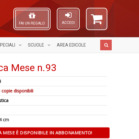
ACCEDI
FAI UN REGALO
PECIALI
SCUOLE
AREA
EDICOLE
ica Mese n.93
i
Tu
R
A
 copie disponibili
i
n
L
s
+
O
stica
6
d
D
C
f
N
n
+
N
4 cm
di
P
in
S
r
n
A MESE È DISPONIBILE IN ABBONAMENTO!
+
I