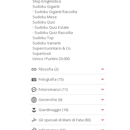
Stop Enigmistica
Sudoku Giganti
- Sudoku Giganti Raccolta
Sudoku Mese
Sudoku Quiz
- Sudoku Quiz Estate
- Sudoku Quiz Raccolta
Sudoku Top
Sudoku Varianti
Supercrucintarsi & Co.
Supertosti
Unisci i Puntini 20.000
Filosofia
(2)
Fotografia
(15)
Fotoromanzi
(11)
Generiche
(6)
Giardinaggio
(16)
Gli speciali di Mani di Fata
(83)