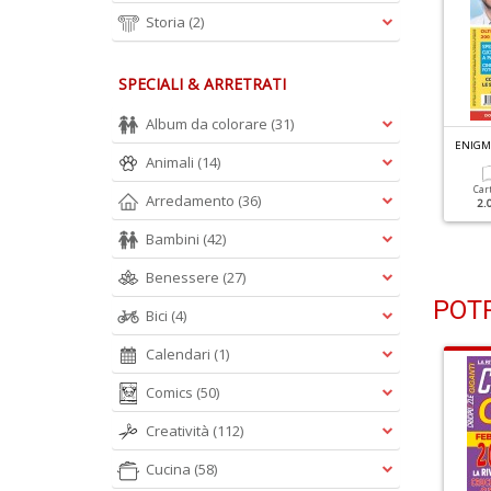
Storia
(2)
SPECIALI & ARRETRATI
Album da colorare
(31)
NIGMISTICA MESE N.80
ENIGMISTICA MESE N.79
ENIGMI
Animali
(14)
Cartacea
Digitale
Cartacea
Digitale
Car
Arredamento
(36)
1.90 €
1.00 €
1.90 €
1.00 €
2.
Bambini
(42)
Benessere
(27)
POTR
Bici
(4)
Calendari
(1)
Comics
(50)
Creatività
(112)
Cucina
(58)