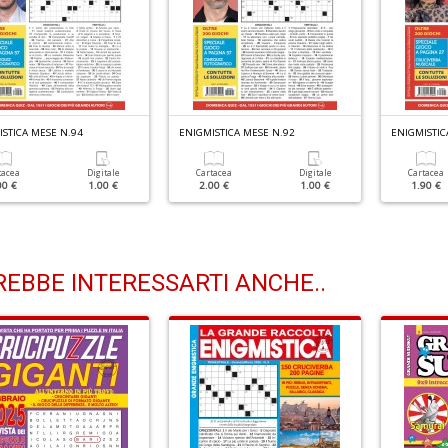
STICA MESE N.94
ENIGMISTICA MESE N.92
ENIGMISTIC
tacea
Digitale
Cartacea
Digitale
Cartacea
00 €
1.00 €
2.00 €
1.00 €
1.90 €
EBBE INTERESSARTI ANCHE..