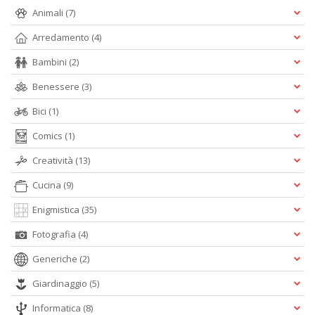
Animali
(7)
D
Arredamento
(4)
Bambini
(2)
Benessere
(3)
Bici
(1)
A
Comics
(1)
L
O
Creatività
(13)
C
n
Cucina
(9)
Enigmistica
(35)
Fotografia
(4)
Generiche
(2)
Giardinaggio
(5)
Informatica
(8)