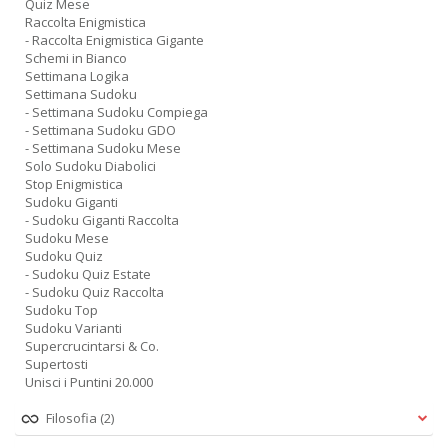
Quiz Mese
Raccolta Enigmistica
- Raccolta Enigmistica Gigante
Schemi in Bianco
Settimana Logika
Settimana Sudoku
- Settimana Sudoku Compiega
- Settimana Sudoku GDO
- Settimana Sudoku Mese
Solo Sudoku Diabolici
Stop Enigmistica
Sudoku Giganti
- Sudoku Giganti Raccolta
Sudoku Mese
Sudoku Quiz
- Sudoku Quiz Estate
- Sudoku Quiz Raccolta
Sudoku Top
Sudoku Varianti
Supercrucintarsi & Co.
Supertosti
Unisci i Puntini 20.000
Filosofia
(2)