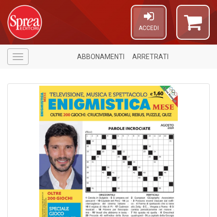
ACCEDI
ABBONAMENTI
ARRETRATI
Menù
A
p
u
a
H