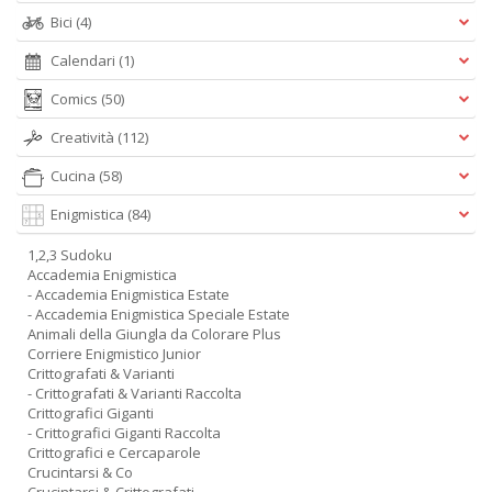
Bici
(4)
Calendari
(1)
Comics
(50)
Creatività
(112)
Cucina
(58)
Enigmistica
(84)
1,2,3 Sudoku
Accademia Enigmistica
- Accademia Enigmistica Estate
- Accademia Enigmistica Speciale Estate
Animali della Giungla da Colorare Plus
Corriere Enigmistico Junior
Crittografati & Varianti
- Crittografati & Varianti Raccolta
Crittografici Giganti
- Crittografici Giganti Raccolta
Crittografici e Cercaparole
Crucintarsi & Co