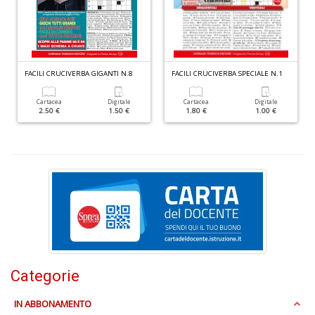
C
n
+
D
FACILI CRUCIVERBA GIGANTI N.8
FACILI CRUCIVERBA SPECIALE N.1
Cartacea
Digitale
Cartacea
Digitale
2.50 €
1.50 €
1.80 €
1.00 €
E
S
S
n
+
D
Categorie
C
Fa
n
IN ABBONAMENTO
+