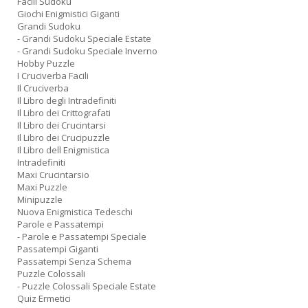
Facili Sudoku
Giochi Enigmistici Giganti
Grandi Sudoku
- Grandi Sudoku Speciale Estate
- Grandi Sudoku Speciale Inverno
Hobby Puzzle
I Cruciverba Facili
Il Cruciverba
Il Libro degli Intradefiniti
Il Libro dei Crittografati
Il Libro dei Crucintarsi
Il Libro dei Crucipuzzle
Il Libro dell Enigmistica
Intradefiniti
Maxi Crucintarsio
Maxi Puzzle
Minipuzzle
Nuova Enigmistica Tedeschi
Parole e Passatempi
- Parole e Passatempi Speciale
Passatempi Giganti
Passatempi Senza Schema
Puzzle Colossali
- Puzzle Colossali Speciale Estate
Quiz Ermetici