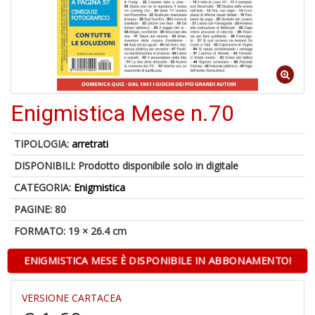
6
n
c
Enigmistica Mese n.70
TIPOLOGIA:
arretrati
DISPONIBILI:
Prodotto disponibile solo in digitale
6
f
CATEGORIA:
Enigmistica
+
di
PAGINE: 80
in
FORMATO: 19 × 26.4 cm
r
ENIGMISTICA MESE È DISPONIBILE IN ABBONAMENTO!
VERSIONE CARTACEA