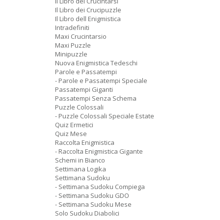
Il Libro dei Crucintarsi
Il Libro dei Crucipuzzle
Il Libro dell Enigmistica
Intradefiniti
Maxi Crucintarsio
Maxi Puzzle
Minipuzzle
Nuova Enigmistica Tedeschi
Parole e Passatempi
- Parole e Passatempi Speciale
Passatempi Giganti
Passatempi Senza Schema
Puzzle Colossali
- Puzzle Colossali Speciale Estate
Quiz Ermetici
Quiz Mese
Raccolta Enigmistica
- Raccolta Enigmistica Gigante
Schemi in Bianco
Settimana Logika
Settimana Sudoku
- Settimana Sudoku Compiega
- Settimana Sudoku GDO
- Settimana Sudoku Mese
Solo Sudoku Diabolici