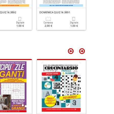
n
Il
G
+
M
QUIZ N.3892
DOMENICA QUIZ N.3891
DOMENICA QUIZ
D
C
n
Digitale
Cartacea
Digitale
Cartacea
+
1.00 €
2.00 €
1.00 €
2.00 €
D