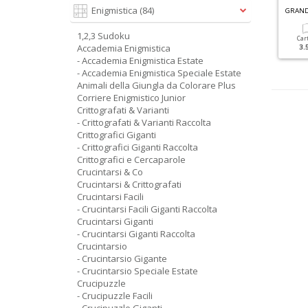
G
RANDI SUDOKU SPECIALE ESTATE N.2
C
RUCIPUZZLE GIGANTI RACCOLTA N.2
Enigmistica
(84)
1,2,3 Sudoku
Cartacea
Digitale
Cartacea
Digitale
Car
Accademia Enigmistica
3.50 €
1.90 €
5.90 €
2.90 €
3.
- Accademia Enigmistica Estate
- Accademia Enigmistica Speciale Estate
Animali della Giungla da Colorare Plus
Corriere Enigmistico Junior
Crittografati & Varianti
- Crittografati & Varianti Raccolta
Crittografici Giganti
- Crittografici Giganti Raccolta
Crittografici e Cercaparole
Crucintarsi & Co
Crucintarsi & Crittografati
Crucintarsi Facili
- Crucintarsi Facili Giganti Raccolta
Crucintarsi Giganti
- Crucintarsi Giganti Raccolta
Crucintarsio
- Crucintarsio Gigante
- Crucintarsio Speciale Estate
Crucipuzzle
- Crucipuzzle Facili