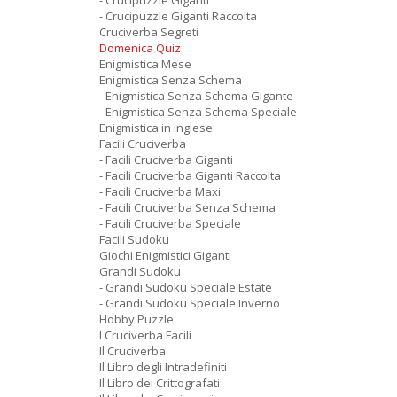
- Crucipuzzle Giganti
- Crucipuzzle Giganti Raccolta
Cruciverba Segreti
Domenica Quiz
Enigmistica Mese
Enigmistica Senza Schema
- Enigmistica Senza Schema Gigante
- Enigmistica Senza Schema Speciale
Enigmistica in inglese
Facili Cruciverba
- Facili Cruciverba Giganti
- Facili Cruciverba Giganti Raccolta
- Facili Cruciverba Maxi
- Facili Cruciverba Senza Schema
- Facili Cruciverba Speciale
Facili Sudoku
Giochi Enigmistici Giganti
Grandi Sudoku
- Grandi Sudoku Speciale Estate
- Grandi Sudoku Speciale Inverno
Hobby Puzzle
I Cruciverba Facili
Il Cruciverba
Il Libro degli Intradefiniti
Il Libro dei Crittografati