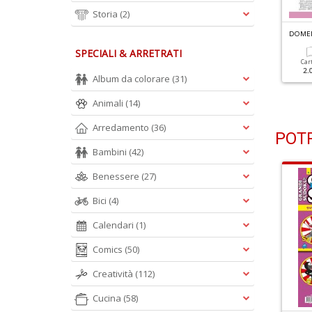
Storia
(2)
OMENICA QUIZ N.3881
DOMENICA QUIZ N.3880
DOMEN
SPECIALI & ARRETRATI
Cartacea
Digitale
Cartacea
Digitale
Car
2.00 €
1.00 €
2.00 €
1.00 €
2.
Album da colorare
(31)
Animali
(14)
Arredamento
(36)
POTR
Bambini
(42)
Benessere
(27)
Bici
(4)
Calendari
(1)
Comics
(50)
Creatività
(112)
Cucina
(58)