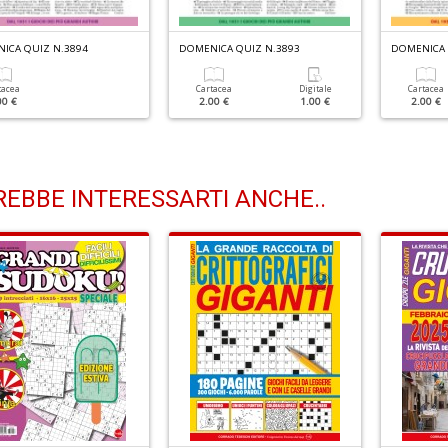
ICA QUIZ N.3894
DOMENICA QUIZ N.3893
DOMENICA 
tacea
Cartacea
Digitale
Cartacea
00 €
2.00 €
1.00 €
2.00 €
EBBE INTERESSARTI ANCHE..