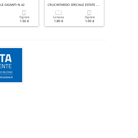
C
RUCINTARSIO SPECIALE ESTATE N.2
E GIGANTI N.42
Digitale
Cartacea
Digitale
Cartacea
1.50 €
1.80 €
1.00 €
3.50 €