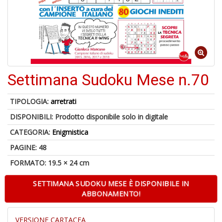
A
a
R
Settimana Sudoku Mese n.70
TIPOLOGIA:
arretrati
DISPONIBILI:
Prodotto disponibile solo in digitale
4
CATEGORIA:
Enigmistica
n
in
PAGINE: 48
di
FORMATO: 19.5 × 24 cm
SETTIMANA SUDOKU MESE È DISPONIBILE IN
ABBONAMENTO!
VERSIONE CARTACEA