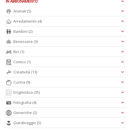
IN ABBONAMENTO
Animali
(5)
Arredamento
(4)
Bambini
(2)
Benessere
(3)
A
Bici
(1)
L
O
Comics
(1)
C
n
Creatività
(13)
Cucina
(9)
Enigmistica
(35)
Fotografia
(4)
Generiche
(2)
Giardinaggio
(5)