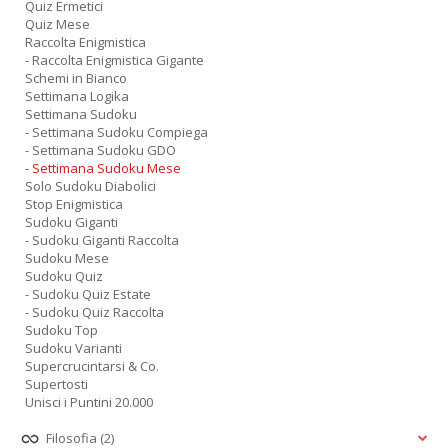
Quiz Ermetici
Quiz Mese
Raccolta Enigmistica
- Raccolta Enigmistica Gigante
Schemi in Bianco
Settimana Logika
Settimana Sudoku
- Settimana Sudoku Compiega
- Settimana Sudoku GDO
- Settimana Sudoku Mese
Solo Sudoku Diabolici
Stop Enigmistica
Sudoku Giganti
- Sudoku Giganti Raccolta
Sudoku Mese
Sudoku Quiz
- Sudoku Quiz Estate
- Sudoku Quiz Raccolta
Sudoku Top
Sudoku Varianti
Supercrucintarsi & Co.
Supertosti
Unisci i Puntini 20.000
Filosofia
(2)