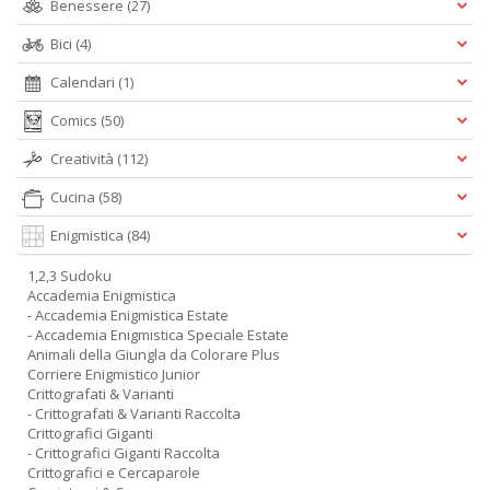
Benessere
(27)
Bici
(4)
Calendari
(1)
Comics
(50)
Creatività
(112)
Cucina
(58)
Enigmistica
(84)
1,2,3 Sudoku
Accademia Enigmistica
- Accademia Enigmistica Estate
- Accademia Enigmistica Speciale Estate
Animali della Giungla da Colorare Plus
Corriere Enigmistico Junior
Crittografati & Varianti
- Crittografati & Varianti Raccolta
Crittografici Giganti
- Crittografici Giganti Raccolta
Crittografici e Cercaparole