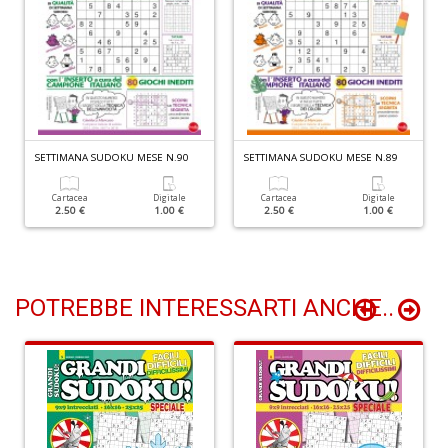
O
P
c
b
Il
SETTIMANA SUDOKU MESE N.90
SETTIMANA SUDOKU MESE N.89
M
O
Cartacea
Digitale
Cartacea
Digitale
P
2.50 €
1.00 €
2.50 €
1.00 €
n
+
D
POTREBBE INTERESSARTI ANCHE..
Cr
G