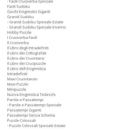
- Facili Cruciverba Speciale
Facili Sudoku
Giochi Enigmistici Giganti
Grandi Sudoku
- Grandi Sudoku Speciale Estate
- Grandi Sudoku Speciale Inverno
Hobby Puzzle
I Cruciverba Facili
Il Cruciverba
Il Libro degli Intradefiniti
Il Libro dei Crittografati
Il Libro dei Crucintarsi
Il Libro dei Crucipuzzle
Il Libro dell Enigmistica
Intradefiniti
Maxi Crucintarsio
Maxi Puzzle
Minipuzzle
Nuova Enigmistica Tedeschi
Parole e Passatempi
- Parole e Passatempi Speciale
Passatempi Giganti
Passatempi Senza Schema
Puzzle Colossali
- Puzzle Colossali Speciale Estate