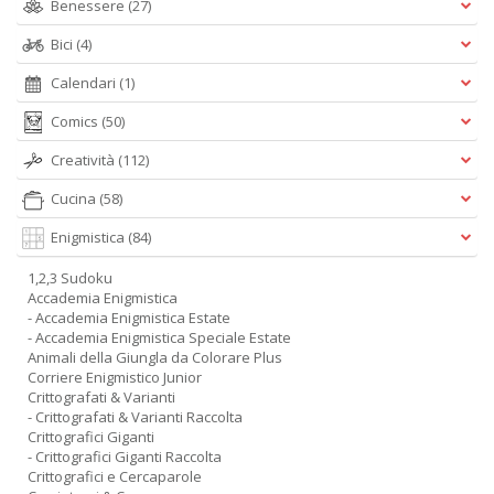
Benessere
(27)
Bici
(4)
Calendari
(1)
Comics
(50)
Creatività
(112)
Cucina
(58)
Enigmistica
(84)
1,2,3 Sudoku
Accademia Enigmistica
- Accademia Enigmistica Estate
- Accademia Enigmistica Speciale Estate
Animali della Giungla da Colorare Plus
Corriere Enigmistico Junior
Crittografati & Varianti
- Crittografati & Varianti Raccolta
Crittografici Giganti
- Crittografici Giganti Raccolta
Crittografici e Cercaparole