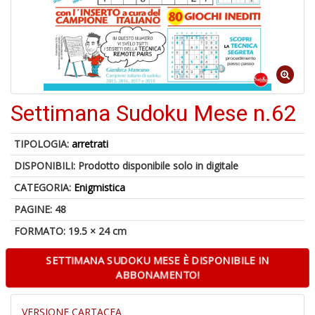
A
a
R
Settimana Sudoku Mese n.62
TIPOLOGIA:
arretrati
DISPONIBILI:
Prodotto disponibile solo in digitale
4
CATEGORIA:
Enigmistica
n
in
PAGINE: 48
di
FORMATO: 19.5 × 24 cm
SETTIMANA SUDOKU MESE È DISPONIBILE IN
ABBONAMENTO!
VERSIONE CARTACEA