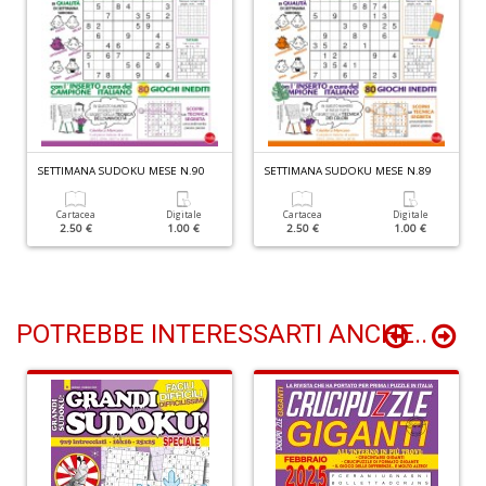
O
P
c
b
Il
SETTIMANA SUDOKU MESE N.90
SETTIMANA SUDOKU MESE N.89
M
O
Cartacea
Digitale
Cartacea
Digitale
P
2.50 €
1.00 €
2.50 €
1.00 €
n
+
D
POTREBBE INTERESSARTI ANCHE..
Cr
G