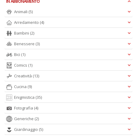
IN ABBONAMENTO
Animali
(5)
Arredamento
(4)
Bambini
(2)
Benessere
(3)
A
Bici
(1)
L
O
Comics
(1)
C
n
Creatività
(13)
Cucina
(9)
Enigmistica
(35)
Fotografia
(4)
Generiche
(2)
Giardinaggio
(5)