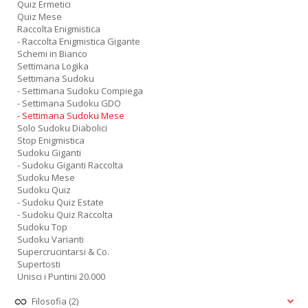
Quiz Ermetici
Quiz Mese
Raccolta Enigmistica
- Raccolta Enigmistica Gigante
Schemi in Bianco
Settimana Logika
Settimana Sudoku
- Settimana Sudoku Compiega
- Settimana Sudoku GDO
- Settimana Sudoku Mese
Solo Sudoku Diabolici
Stop Enigmistica
Sudoku Giganti
- Sudoku Giganti Raccolta
Sudoku Mese
Sudoku Quiz
- Sudoku Quiz Estate
- Sudoku Quiz Raccolta
Sudoku Top
Sudoku Varianti
Supercrucintarsi & Co.
Supertosti
Unisci i Puntini 20.000
Filosofia
(2)