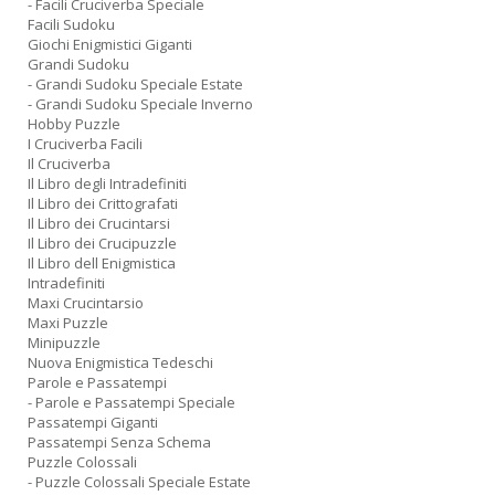
- Facili Cruciverba Speciale
Facili Sudoku
Giochi Enigmistici Giganti
Grandi Sudoku
- Grandi Sudoku Speciale Estate
- Grandi Sudoku Speciale Inverno
Hobby Puzzle
I Cruciverba Facili
Il Cruciverba
Il Libro degli Intradefiniti
Il Libro dei Crittografati
Il Libro dei Crucintarsi
Il Libro dei Crucipuzzle
Il Libro dell Enigmistica
Intradefiniti
Maxi Crucintarsio
Maxi Puzzle
Minipuzzle
Nuova Enigmistica Tedeschi
Parole e Passatempi
- Parole e Passatempi Speciale
Passatempi Giganti
Passatempi Senza Schema
Puzzle Colossali
- Puzzle Colossali Speciale Estate