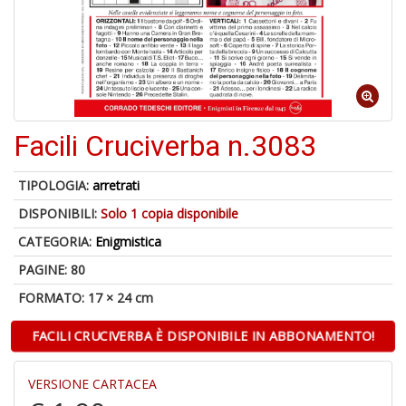
1
n
c
c
di
in
o
Facili Cruciverba n.3083
TIPOLOGIA:
arretrati
DISPONIBILI:
Solo 1 copia disponibile
5
n
CATEGORIA:
Enigmistica
in
PAGINE: 80
di
FORMATO: 17 × 24 cm
FACILI CRUCIVERBA È DISPONIBILE IN ABBONAMENTO!
VERSIONE CARTACEA