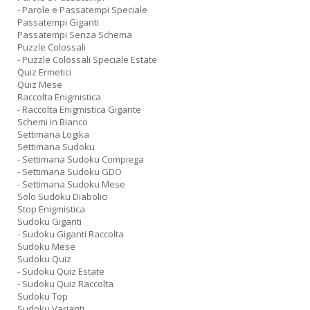
- Parole e Passatempi Speciale
Passatempi Giganti
Passatempi Senza Schema
Puzzle Colossali
- Puzzle Colossali Speciale Estate
Quiz Ermetici
Quiz Mese
Raccolta Enigmistica
- Raccolta Enigmistica Gigante
Schemi in Bianco
Settimana Logika
Settimana Sudoku
- Settimana Sudoku Compiega
- Settimana Sudoku GDO
- Settimana Sudoku Mese
Solo Sudoku Diabolici
Stop Enigmistica
Sudoku Giganti
- Sudoku Giganti Raccolta
Sudoku Mese
Sudoku Quiz
- Sudoku Quiz Estate
- Sudoku Quiz Raccolta
Sudoku Top
Sudoku Varianti