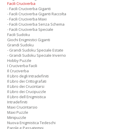
Facili Cruciverba
- Facili Cruciverba Giganti
- Facili Cruciverba Giganti Raccolta
- Facili Cruciverba Maxi
- Facili Cruciverba Senza Schema
- Facili Cruciverba Speciale
Facili Sudoku
Giochi Enigmistici Giganti
Grandi Sudoku
- Grandi Sudoku Speciale Estate
- Grandi Sudoku Speciale Inverno
Hobby Puzzle
I Cruciverba Facili
Il Cruciverba
Il Libro degli Intradefiniti
Il Libro dei Crittografati
Il Libro dei Crucintarsi
Il Libro dei Crucipuzzle
Il Libro dell Enigmistica
Intradefiniti
Maxi Crucintarsio
Maxi Puzzle
Minipuzzle
Nuova Enigmistica Tedeschi
Parole e Passatempi