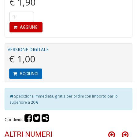
€ 1,90
R
P
P
S
n
AGGIUNGI
+
D
VERSIONE DIGITALE
€ 1,00
C
AGGIUNGI
e
c
P
M
Spedizione immediata, gratis per ordini con importo pari o
B
superiore a
20 €
S
n
+
Condividi:
D
ALTRI NUMERI