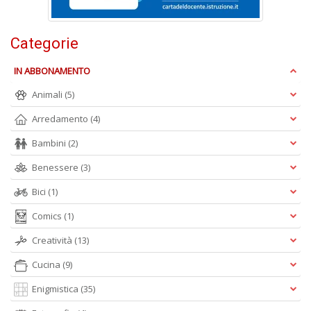
Categorie
A
L
IN ABBONAMENTO
O
C
Animali
(5)
n
Arredamento
(4)
Bambini
(2)
Benessere
(3)
Bici
(1)
Comics
(1)
Creatività
(13)
Cucina
(9)
Enigmistica
(35)