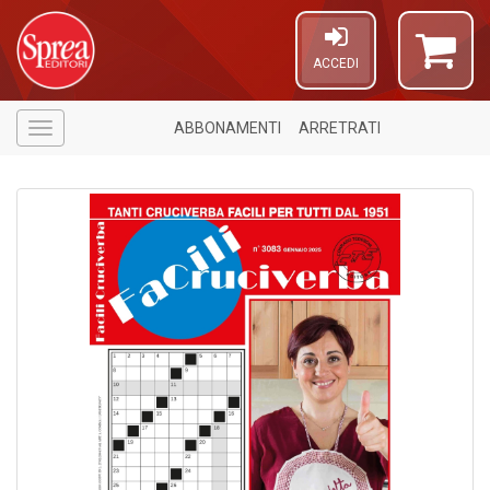
ACCEDI
ABBONAMENTI
ARRETRATI
Menù
1
f