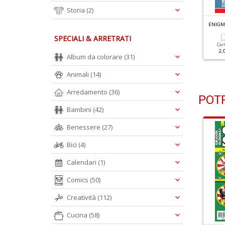
Storia
(2)
NIGMISTICA SENZA SCHEMA N.85
ENIGMISTICA SENZA SCHEMA N.84
ENIGM
SPECIALI & ARRETRATI
Cartacea
Digitale
Cartacea
Digitale
Car
1.90 €
1.00 €
1.90 €
1.00 €
2.
Album da colorare
(31)
Animali
(14)
Arredamento
(36)
POTR
Bambini
(42)
Benessere
(27)
Bici
(4)
Calendari
(1)
Comics
(50)
Creatività
(112)
Cucina
(58)