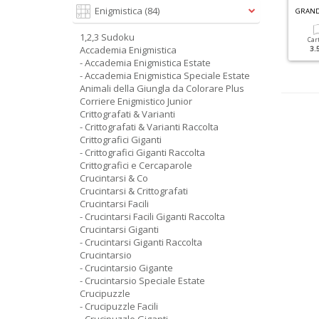
R
ACCOLTA ENIGMISTICA GIGANTE N.4
F
ACILI CRUCIVERBA GIGANTI RACCOLTA N.4
Enigmistica
(84)
1,2,3 Sudoku
Cartacea
Digitale
Cartacea
Digitale
Car
Accademia Enigmistica
5.90 €
2.90 €
5.90 €
2.90 €
3.
- Accademia Enigmistica Estate
- Accademia Enigmistica Speciale Estate
Animali della Giungla da Colorare Plus
Corriere Enigmistico Junior
Crittografati & Varianti
- Crittografati & Varianti Raccolta
Crittografici Giganti
- Crittografici Giganti Raccolta
Crittografici e Cercaparole
Crucintarsi & Co
Crucintarsi & Crittografati
Crucintarsi Facili
- Crucintarsi Facili Giganti Raccolta
Crucintarsi Giganti
- Crucintarsi Giganti Raccolta
Crucintarsio
- Crucintarsio Gigante
- Crucintarsio Speciale Estate
Crucipuzzle
- Crucipuzzle Facili