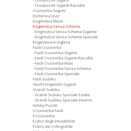
- Crucipuzzle Giganti
- Crucipuzzle Giganti Raccolta
Cruciverba Segreti
Domenica Quiz
Enigmistica Mese
Enigmistica Senza Schema
- Enigmistica Senza Schema Gigante
- Enigmistica Senza Schema Speciale
Enigmistica in inglese
Facili Cruciverba
- Facili Cruciverba Giganti
- Facili Cruciverba Giganti Raccolta
- Facili Cruciverba Maxi
- Facili Cruciverba Senza Schema
- Facili Cruciverba Speciale
Facili Sudoku
Giochi Enigmistici Giganti
Grandi Sudoku
- Grandi Sudoku Speciale Estate
- Grandi Sudoku Speciale Inverno
Hobby Puzzle
I Cruciverba Facili
Il Cruciverba
Il Libro degli Intradefiniti
Il Libro dei Crittografati