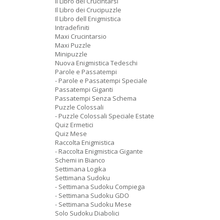
Il Libro dei Crucintarsi
Il Libro dei Crucipuzzle
Il Libro dell Enigmistica
Intradefiniti
Maxi Crucintarsio
Maxi Puzzle
Minipuzzle
Nuova Enigmistica Tedeschi
Parole e Passatempi
- Parole e Passatempi Speciale
Passatempi Giganti
Passatempi Senza Schema
Puzzle Colossali
- Puzzle Colossali Speciale Estate
Quiz Ermetici
Quiz Mese
Raccolta Enigmistica
- Raccolta Enigmistica Gigante
Schemi in Bianco
Settimana Logika
Settimana Sudoku
- Settimana Sudoku Compiega
- Settimana Sudoku GDO
- Settimana Sudoku Mese
Solo Sudoku Diabolici