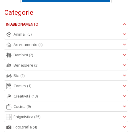
Categorie
IN ABBONAMENTO
L
Animali
(5)
Il
n
Arredamento
(4)
+
D
Bambini
(2)
Benessere
(3)
Bici
(1)
Comics
(1)
Creatività
(13)
A
Cucina
(9)
L
O
Enigmistica
(35)
C
n
Fotografia
(4)