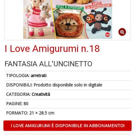
5
n
I Love Amigurumi n.18
in
di
FANTASIA ALL'UNCINETTO
TIPOLOGIA:
arretrati
DISPONIBILI:
Prodotto disponibile solo in digitale
CATEGORIA:
Creatività
U
a
PAGINE: 80
c
FORMATO: 21 × 28.5 cm
S
T
I LOVE AMIGURUMI È DISPONIBILE IN ABBONAMENTO!