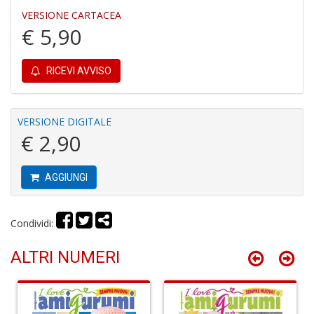
VERSIONE CARTACEA
€ 5,90
RICEVI AVVISO
R
le
t
f
VERSIONE DIGITALE
a
€ 2,90
V
C
N
AGGIUNGI
n
+
D
Condividi:
ALTRI NUMERI
L
v
st