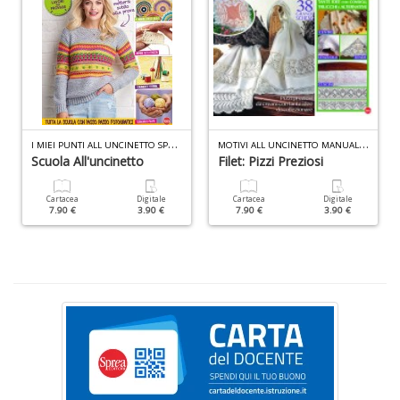
F
V
B
I
MIEI PUNTI ALL UNCINETTO SPECIALE N.1
M
OTIVI ALL UNCINETTO MANUALE N.5
d
Scuola All'uncinetto
Filet: Pizzi Preziosi
e
n
Cartacea
Digitale
Cartacea
Digitale
+
7.90 €
3.90 €
7.90 €
3.90 €
D
Fa
C
n
+
D