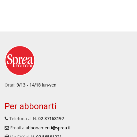
Orari:
9/13 - 14/18 lun-ven
Per abbonarti
Telefona al N.
02 87168197
Email a
abbonamenti@sprea.it
Via FAX al N.
02 56561221