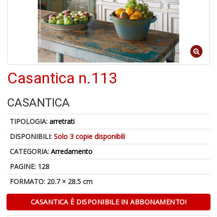
A
a
a
Cr
Casantica n.113
e
C
CASANTICA
TIPOLOGIA:
arretrati
DISPONIBILI:
Solo 3 copie disponibili
5
CATEGORIA:
Arredamento
n
in
PAGINE: 128
di
FORMATO: 20.7 × 28.5 cm
CASANTICA È DISPONIBILE IN ABBONAMENTO!