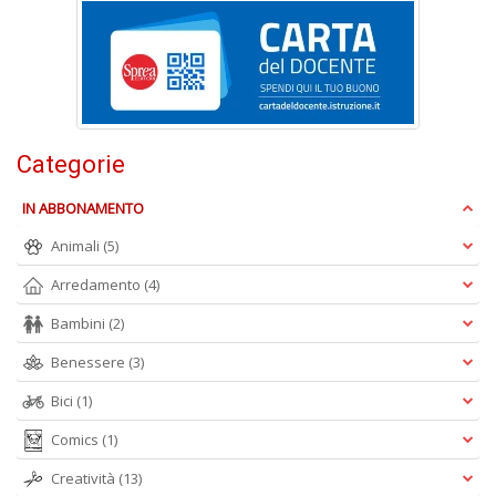
E
S
S
n
+
D
Categorie
IN ABBONAMENTO
Animali
(5)
Arredamento
(4)
Bambini
(2)
A
L
Benessere
(3)
O
Bici
(1)
C
n
Comics
(1)
Creatività
(13)