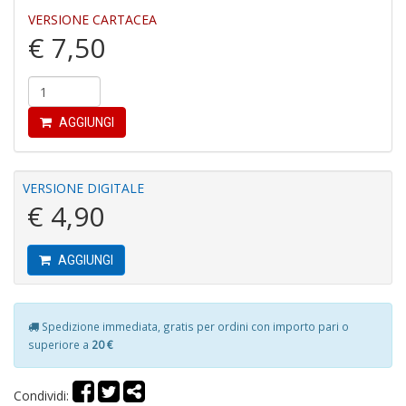
VERSIONE CARTACEA
€ 7,50
Y
&
M
AGGIUNGI
C
R
P
(d
VERSIONE DIGITALE
n
€ 4,90
+
D
AGGIUNGI
Spedizione immediata, gratis per ordini con importo pari o
M
superiore a
20 €
T
R
S
Condividi:
n