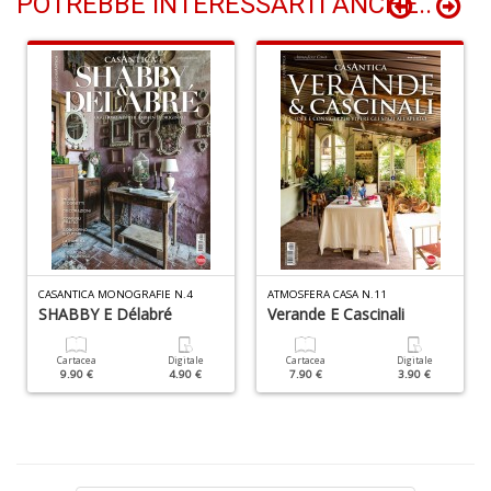
POTREBBE INTERESSARTI ANCHE..
M
H
K
2
n
+
D
S
Pi
CASANTICA MONOGRAFIE N.4
ATMOSFERA CASA N.11
M
SHABBY E Délabré
Verande E Cascinali
al
u
Cartacea
Digitale
Cartacea
Digitale
n
9.90 €
4.90 €
7.90 €
3.90 €
+
D