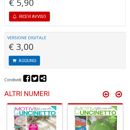
€ 5,90
6
RICEVI AVVISO
n
c
c
di
VERSIONE DIGITALE
in
€ 3,00
o
AGGIUNGI
Condividi:
ALTRI NUMERI
A
M
di
F
S
n
+