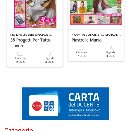
1
O
d
V
S
n
R
ICAMI ALL UNCINETTO MANUALE N.3
PIU MAGLIA BEBE SPECIALE N.1
+
35 Progetti Per Tutto
Piastrelle Mania
D
L'anno
Cartacea
Digitale
7.90 €
3.90 €
Cartacea
Digitale
9.90 €
4.90 €
Il
F
n
+
D
Categorie