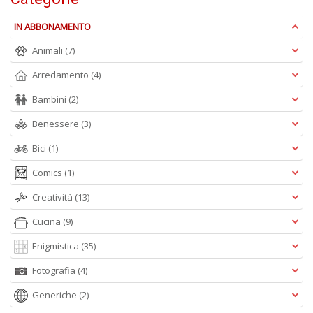
F
IN ABBONAMENTO
M
Vi
Animali
(7)
n
+
Arredamento
(4)
D
Bambini
(2)
Benessere
(3)
Bici
(1)
L
Comics
(1)
cr
d
Creatività
(13)
b
L
Cucina
(9)
Il
n
Enigmistica
(35)
+
D
Fotografia
(4)
Generiche
(2)