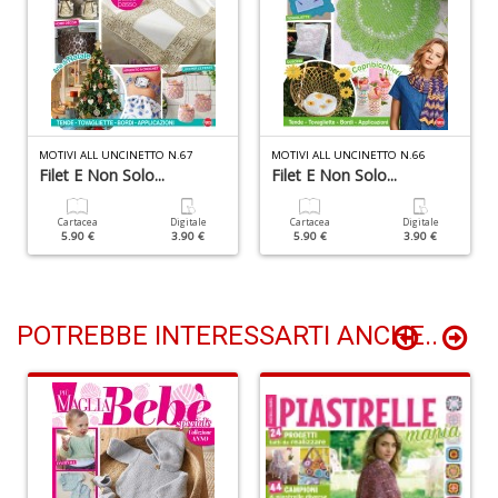
D
L
M
MOTIVI ALL UNCINETTO N.67
MOTIVI ALL UNCINETTO N.66
Filet E Non Solo...
Filet E Non Solo...
B
B
n
Cartacea
Digitale
Cartacea
Digitale
5.90 €
3.90 €
5.90 €
3.90 €
+
D
POTREBBE INTERESSARTI ANCHE..
V
i
m
d
1
al