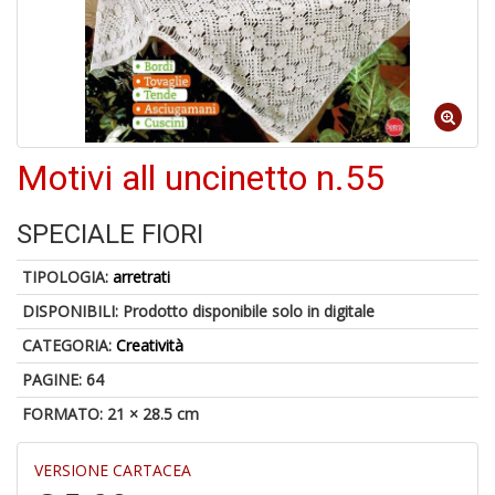
c
d
f
Motivi all uncinetto n.55
SPECIALE FIORI
6
f
TIPOLOGIA:
arretrati
+
di
DISPONIBILI:
Prodotto disponibile solo in digitale
in
r
CATEGORIA:
Creatività
PAGINE: 64
FORMATO: 21 × 28.5 cm
VERSIONE CARTACEA