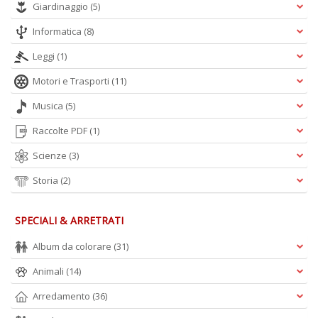
Giardinaggio
(5)
Informatica
(8)
Leggi
(1)
A
Motori e Trasporti
(11)
L
O
Musica
(5)
C
n
Raccolte PDF
(1)
Scienze
(3)
Storia
(2)
SPECIALI & ARRETRATI
Album da colorare
(31)
Animali
(14)
Arredamento
(36)