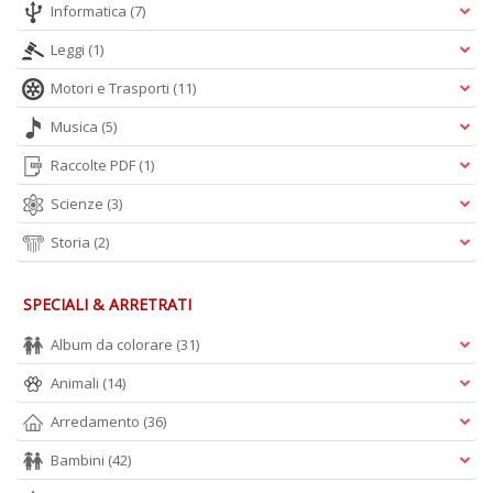
Informatica
(7)
A
L
Leggi
(1)
O
Motori e Trasporti
(11)
C
n
Musica
(5)
Raccolte PDF
(1)
Scienze
(3)
Storia
(2)
SPECIALI & ARRETRATI
Album da colorare
(31)
Animali
(14)
Arredamento
(36)
Bambini
(42)