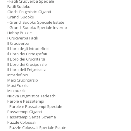
- Facili Cruciverba Speciale
Facili Sudoku
Giochi Enigmistici Giganti
Grandi Sudoku
- Grandi Sudoku Speciale Estate
- Grandi Sudoku Speciale Inverno
Hobby Puzzle
I Cruciverba Facili
Il Cruciverba
Il Libro degli Intradefiniti
Il Libro dei Crittografati
Il Libro dei Crucintarsi
Il Libro dei Crucipuzzle
Il Libro dell Enigmistica
Intradefiniti
Maxi Crucintarsio
Maxi Puzzle
Minipuzzle
Nuova Enigmistica Tedeschi
Parole e Passatempi
- Parole e Passatempi Speciale
Passatempi Giganti
Passatempi Senza Schema
Puzzle Colossali
- Puzzle Colossali Speciale Estate