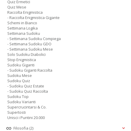
Quiz Ermetici
Quiz Mese
Raccolta Enigmistica
- Raccolta Enigmistica Gigante
Schemi in Bianco
Settimana Logika
Settimana Sudoku
- Settimana Sudoku Compiega
- Settimana Sudoku GDO
- Settimana Sudoku Mese
Solo Sudoku Diabolici
Stop Enigmistica
Sudoku Giganti
- Sudoku Giganti Raccolta
Sudoku Mese
Sudoku Quiz
- Sudoku Quiz Estate
- Sudoku Quiz Raccolta
Sudoku Top
Sudoku Varianti
Supercrucintarsi & Co.
Supertosti
Unisci i Puntini 20.000
Filosofia
(2)