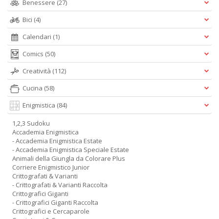
Benessere
(27)
Bici
(4)
Calendari
(1)
Comics
(50)
Creatività
(112)
Cucina
(58)
Enigmistica
(84)
1,2,3 Sudoku
Accademia Enigmistica
- Accademia Enigmistica Estate
- Accademia Enigmistica Speciale Estate
Animali della Giungla da Colorare Plus
Corriere Enigmistico Junior
Crittografati & Varianti
- Crittografati & Varianti Raccolta
Crittografici Giganti
- Crittografici Giganti Raccolta
Crittografici e Cercaparole