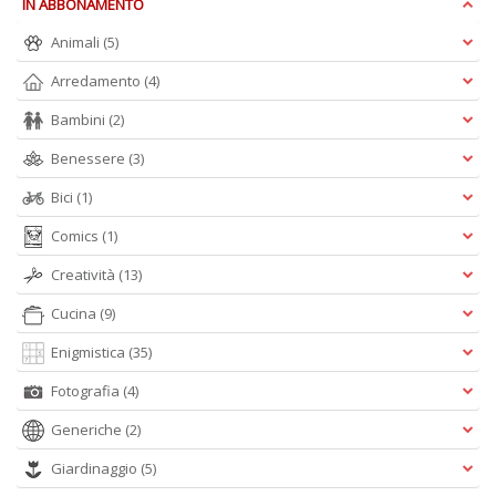
IN ABBONAMENTO
S
G
Animali
(5)
n
Arredamento
(4)
+
D
Bambini
(2)
Benessere
(3)
Bici
(1)
I
Comics
(1)
C
Fa
Creatività
(13)
n
Cucina
(9)
+
D
Enigmistica
(35)
Fotografia
(4)
Generiche
(2)
Giardinaggio
(5)