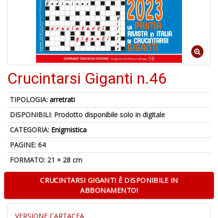
U
a
c
Fa
C
Crucintarsi Giganti n.46
M
TIPOLOGIA:
arretrati
DISPONIBILI:
Prodotto disponibile solo in digitale
CATEGORIA:
Enigmistica
PAGINE: 64
A
a
FORMATO: 21 × 28 cm
R
E
CRUCINTARSI GIGANTI È DISPONIBILE IN
ABBONAMENTO!
VERSIONE CARTACEA