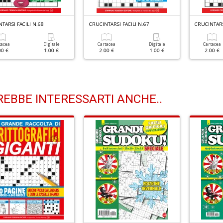
TARSI FACILI N.68
CRUCINTARSI FACILI N.67
CRUCINTARS
tacea
Digitale
Cartacea
Digitale
Cartacea
00 €
1.00 €
2.00 €
1.00 €
2.00 €
EBBE INTERESSARTI ANCHE..