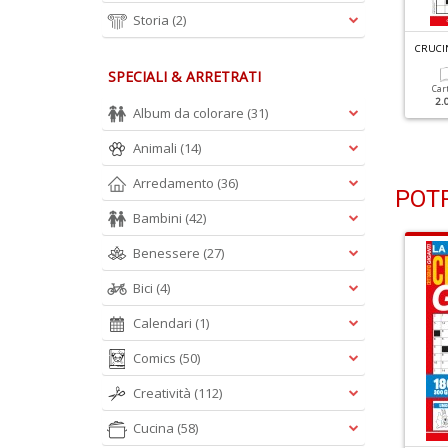
Storia
(2)
RUCINTARSI FACILI N.55
CRUCINTARSI FACILI N.54
CRUCIN
SPECIALI & ARRETRATI
Cartacea
Digitale
Cartacea
Digitale
Car
1.90 €
1.00 €
1.90 €
1.00 €
2.
Album da colorare
(31)
Animali
(14)
Arredamento
(36)
POTR
Bambini
(42)
Benessere
(27)
Bici
(4)
Calendari
(1)
Comics
(50)
Creatività
(112)
Cucina
(58)