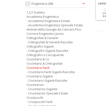
F
ACILI CRUCIVERBA GIGANTI RACCOLTA N.4
Enigmistica
(84)
UIZ MESE N.349
1,2,3 Sudoku
Cartacea
Digitale
Cartacea
Digitale
Car
Accademia Enigmistica
2.20 €
1.50 €
5.90 €
2.90 €
5.
- Accademia Enigmistica Estate
- Accademia Enigmistica Speciale Estate
Animali della Giungla da Colorare Plus
Corriere Enigmistico Junior
Crittografati & Varianti
- Crittografati & Varianti Raccolta
Crittografici Giganti
- Crittografici Giganti Raccolta
Crittografici e Cercaparole
Crucintarsi & Co
Crucintarsi & Crittografati
Crucintarsi Facili
- Crucintarsi Facili Giganti Raccolta
Crucintarsi Giganti
- Crucintarsi Giganti Raccolta
Crucintarsio
- Crucintarsio Gigante
- Crucintarsio Speciale Estate
Crucipuzzle
- Crucipuzzle Facili