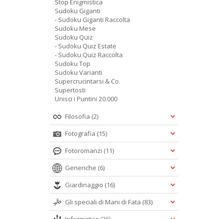
Stop Enigmistica
Sudoku Giganti
- Sudoku Giganti Raccolta
Sudoku Mese
Sudoku Quiz
- Sudoku Quiz Estate
- Sudoku Quiz Raccolta
Sudoku Top
Sudoku Varianti
Supercrucintarsi & Co.
Supertosti
Unisci i Puntini 20.000
Filosofia
(2)
Fotografia
(15)
Fotoromanzi
(11)
Generiche
(6)
Giardinaggio
(16)
Gli speciali di Mani di Fata
(83)