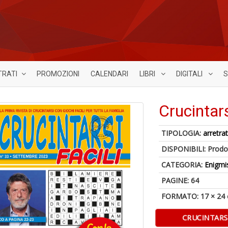
TRATI
PROMOZIONI
CALENDARI
LIBRI
DIGITALI
S
Crucintars
TIPOLOGIA:
arretrat
DISPONIBILI:
Prodot
CATEGORIA:
Enigmi
PAGINE: 64
FORMATO: 17 × 24
CRUCINTARS