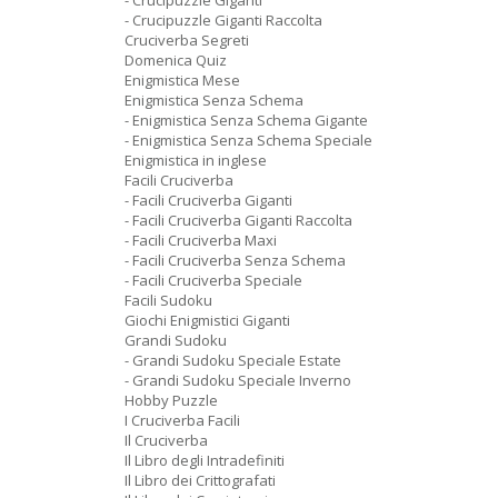
- Crucipuzzle Giganti
- Crucipuzzle Giganti Raccolta
Cruciverba Segreti
Domenica Quiz
Enigmistica Mese
Enigmistica Senza Schema
- Enigmistica Senza Schema Gigante
- Enigmistica Senza Schema Speciale
Enigmistica in inglese
Facili Cruciverba
- Facili Cruciverba Giganti
- Facili Cruciverba Giganti Raccolta
- Facili Cruciverba Maxi
- Facili Cruciverba Senza Schema
- Facili Cruciverba Speciale
Facili Sudoku
Giochi Enigmistici Giganti
Grandi Sudoku
- Grandi Sudoku Speciale Estate
- Grandi Sudoku Speciale Inverno
Hobby Puzzle
I Cruciverba Facili
Il Cruciverba
Il Libro degli Intradefiniti
Il Libro dei Crittografati