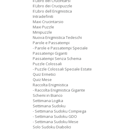
Il Libro dei Crucintarsi
Il Libro dei Crucipuzzle
Il Libro dell Enigmistica
Intradefiniti
Maxi Crucintarsio
Maxi Puzzle
Minipuzzle
Nuova Enigmistica Tedeschi
Parole e Passatempi
- Parole e Passatempi Speciale
Passatempi Giganti
Passatempi Senza Schema
Puzzle Colossali
- Puzzle Colossali Speciale Estate
Quiz Ermetici
Quiz Mese
Raccolta Enigmistica
- Raccolta Enigmistica Gigante
Schemi in Bianco
Settimana Logika
Settimana Sudoku
- Settimana Sudoku Compiega
- Settimana Sudoku GDO
- Settimana Sudoku Mese
Solo Sudoku Diabolici