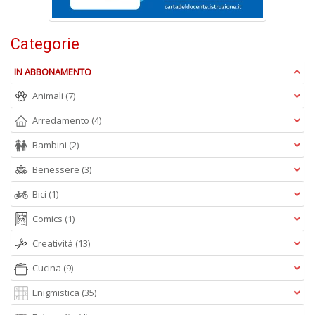
D
Categorie
IN ABBONAMENTO
Animali
(7)
A
Arredamento
(4)
L
Bambini
(2)
O
C
Benessere
(3)
n
Bici
(1)
Comics
(1)
Creatività
(13)
Cucina
(9)
Enigmistica
(35)