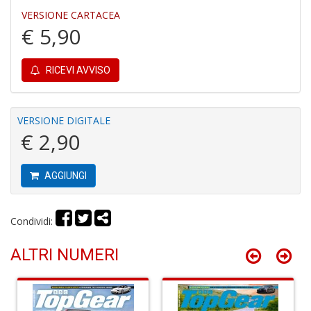
VERSIONE CARTACEA
€ 5,90
C
P
RICEVI AVVISO
P
C
n
VERSIONE DIGITALE
+
€ 2,90
D
AGGIUNGI
B
Condividi:
n
+
ALTRI NUMERI
D