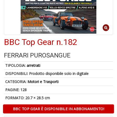
6
n
c
c
BBC Top Gear n.182
di
in
o
FERRARI PUROSANGUE
TIPOLOGIA:
arretrati
DISPONIBILI:
Prodotto disponibile solo in digitale
CATEGORIA:
Motori e Trasporti
A
a
PAGINE: 128
G
S
FORMATO: 20.7 × 28.5 cm
BBC TOP GEAR È DISPONIBILE IN ABBONAMENTO!