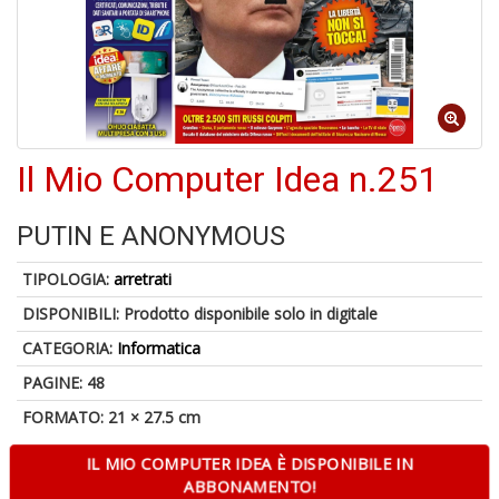
A
di
a
a
R
Il Mio Computer Idea n.251
PUTIN E ANONYMOUS
TIPOLOGIA:
arretrati
5
n
DISPONIBILI:
Prodotto disponibile solo in digitale
in
CATEGORIA:
Informatica
di
PAGINE: 48
FORMATO: 21 × 27.5 cm
IL MIO COMPUTER IDEA È DISPONIBILE IN
ABBONAMENTO!