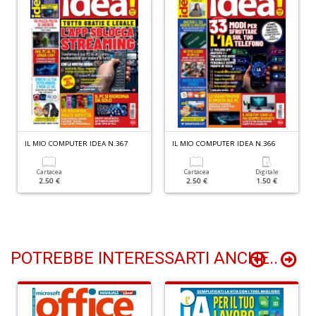
D
A
d
p
P
IL MIO COMPUTER IDEA N.367
IL MIO COMPUTER IDEA N.366
D
M
n
Cartacea
Cartacea
Digitale
2.50 €
2.50 €
1.50 €
+
D
POTREBBE INTERESSARTI ANCHE..