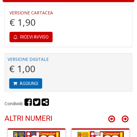
P
VERSIONE CARTACEA
pi
€ 1,90
r
R
T
RICEVI AVVISO
S
P
Pi
n
VERSIONE DIGITALE
+
€ 1,00
D
AGGIUNGI
D
Condividi:
G
St
ALTRI NUMERI
M
S
n
+