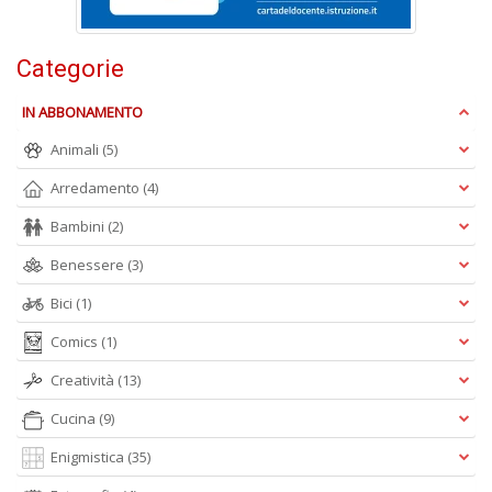
n
+
D
Categorie
IN ABBONAMENTO
Animali
(5)
Arredamento
(4)
Bambini
(2)
A
L
Benessere
(3)
O
C
Bici
(1)
n
Comics
(1)
Creatività
(13)
Cucina
(9)
Enigmistica
(35)