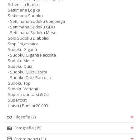
Schemi in Bianco
Settimana Logika
Settimana Sudoku
- Settimana Sudoku Compiega
- Settimana Sudoku GDO
- Settimana Sudoku Mese
Solo Sudoku Diabolici
Stop Enigmistica
Sudoku Giganti
- Sudoku Giganti Raccolta
Sudoku Mese
Sudoku Quiz
- Sudoku Quiz Estate
- Sudoku Quiz Raccolta
Sudoku Top
Sudoku Varianti
Supercrucintarsi & Co.
Supertosti
Unisci i Puntini 20.000
Filosofia
(2)
Fotografia
(15)
Fotoromanzi
(11)