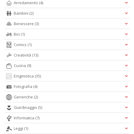
Arredamento
(4)
Bambini
(2)
c
Benessere
(3)
C
n
Bici
(1)
+
D
Comics
(1)
Creatività
(13)
Cucina
(9)
Enigmistica
(35)
Fotografia
(4)
A
Generiche
(2)
L
O
Giardinaggio
(5)
C
n
Informatica
(7)
Leggi
(1)