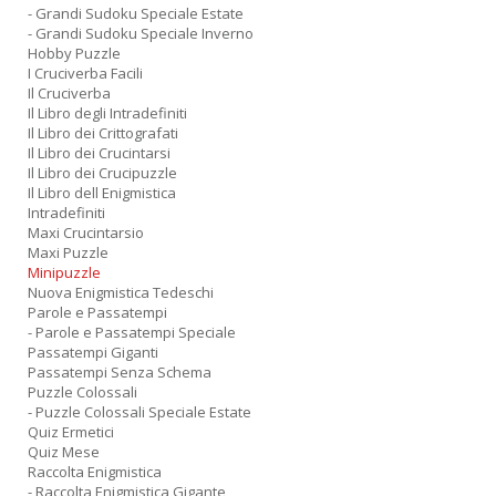
- Grandi Sudoku Speciale Estate
- Grandi Sudoku Speciale Inverno
Hobby Puzzle
I Cruciverba Facili
Il Cruciverba
Il Libro degli Intradefiniti
Il Libro dei Crittografati
Il Libro dei Crucintarsi
Il Libro dei Crucipuzzle
Il Libro dell Enigmistica
Intradefiniti
Maxi Crucintarsio
Maxi Puzzle
Minipuzzle
Nuova Enigmistica Tedeschi
Parole e Passatempi
- Parole e Passatempi Speciale
Passatempi Giganti
Passatempi Senza Schema
Puzzle Colossali
- Puzzle Colossali Speciale Estate
Quiz Ermetici
Quiz Mese
Raccolta Enigmistica
- Raccolta Enigmistica Gigante