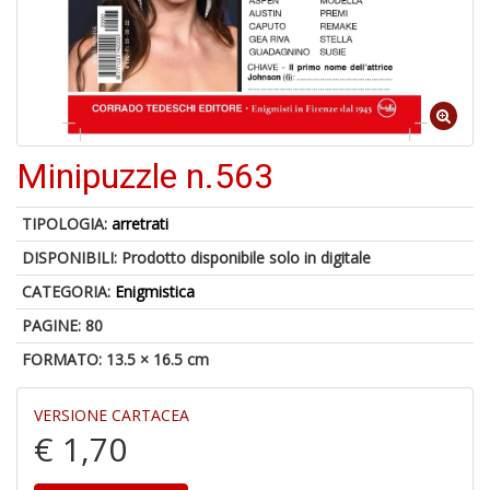
6
n
in
di
Minipuzzle n.563
TIPOLOGIA:
arretrati
DISPONIBILI:
Prodotto disponibile solo in digitale
4
CATEGORIA:
Enigmistica
n
PAGINE: 80
c
c
FORMATO: 13.5 × 16.5 cm
di
in
o
VERSIONE CARTACEA
€ 1,70