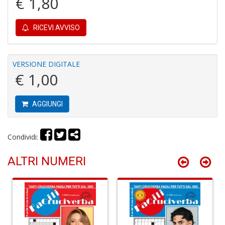
€ 1,80
1
f
RICEVI AVVISO
VERSIONE DIGITALE
€ 1,00
Il
G
AGGIUNGI
A
C
S
Condividi:
n
+
D
ALTRI NUMERI
A
R