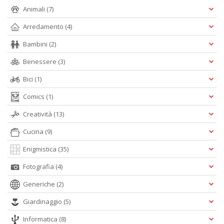
Animali
(7)
Arredamento
(4)
W
e
Bambini
(2)
i
Benessere
(3)
s
p
Bici
(1)
s
i
Comics
(1)
la
Il
Creatività
(13)
M
C
Cucina
(9)
I
n
Enigmistica
(35)
+
Fotografia
(4)
D
Generiche
(2)
Giardinaggio
(5)
Informatica
(8)