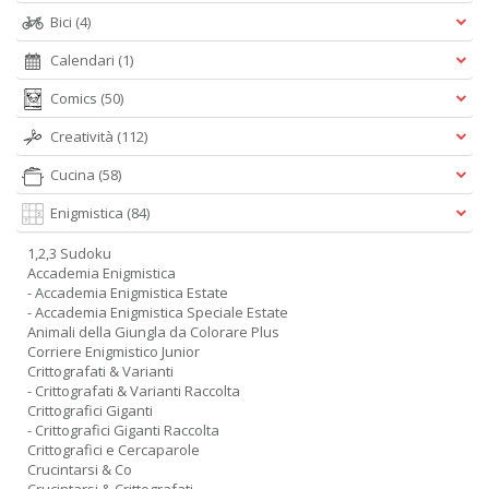
Bici
(4)
Calendari
(1)
Comics
(50)
Creatività
(112)
Cucina
(58)
Enigmistica
(84)
1,2,3 Sudoku
Accademia Enigmistica
- Accademia Enigmistica Estate
- Accademia Enigmistica Speciale Estate
Animali della Giungla da Colorare Plus
Corriere Enigmistico Junior
Crittografati & Varianti
- Crittografati & Varianti Raccolta
Crittografici Giganti
- Crittografici Giganti Raccolta
Crittografici e Cercaparole
Crucintarsi & Co