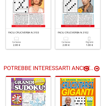
Y
&
R
M
n
+
D
FACILI CRUCIVERBA N.3103
FACILI CRUCIVERBA N.3102
Cartacea
Cartacea
Digitale
2.00 €
2.00 €
1.00 €
M
di
F
POTREBBE INTERESSARTI ANCHE..
B
n
+
D