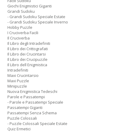
Facili Sudoku
Giochi Enigmistici Giganti
Grandi Sudoku
- Grandi Sudoku Speciale Estate
- Grandi Sudoku Speciale Inverno
Hobby Puzzle
I Cruciverba Facili
Il Cruciverba
Il Libro degli Intradefiniti
Il Libro dei Crittografati
Il Libro dei Crucintarsi
Il Libro dei Crucipuzzle
Il Libro dell Enigmistica
Intradefiniti
Maxi Crucintarsio
Maxi Puzzle
Minipuzzle
Nuova Enigmistica Tedeschi
Parole e Passatempi
- Parole e Passatempi Speciale
Passatempi Giganti
Passatempi Senza Schema
Puzzle Colossali
- Puzzle Colossali Speciale Estate
Quiz Ermetici