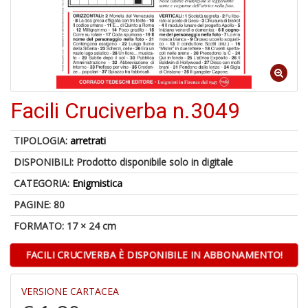
M
C
V
Facili Cruciverba n.3049
TIPOLOGIA:
arretrati
U
M
DISPONIBILI:
Prodotto disponibile solo in digitale
in
CATEGORIA:
Enigmistica
C
p
PAGINE: 80
u
a
FORMATO: 17 × 24 cm
-
C
FACILI CRUCIVERBA È DISPONIBILE IN ABBONAMENTO!
VERSIONE CARTACEA