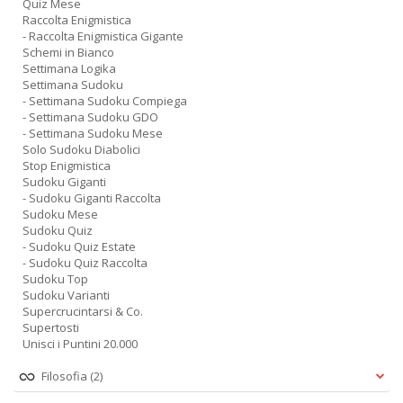
Quiz Mese
Raccolta Enigmistica
- Raccolta Enigmistica Gigante
Schemi in Bianco
Settimana Logika
Settimana Sudoku
- Settimana Sudoku Compiega
- Settimana Sudoku GDO
- Settimana Sudoku Mese
Solo Sudoku Diabolici
Stop Enigmistica
Sudoku Giganti
- Sudoku Giganti Raccolta
Sudoku Mese
Sudoku Quiz
- Sudoku Quiz Estate
- Sudoku Quiz Raccolta
Sudoku Top
Sudoku Varianti
Supercrucintarsi & Co.
Supertosti
Unisci i Puntini 20.000
Filosofia
(2)