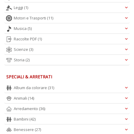
Leggi
(1)
A
Motori e Trasporti
(11)
L
O
Musica
(5)
C
Raccolte PDF
(1)
n
Scienze
(3)
Storia
(2)
SPECIALI & ARRETRATI
Album da colorare
(31)
Animali
(14)
Arredamento
(36)
Bambini
(42)
Benessere
(27)