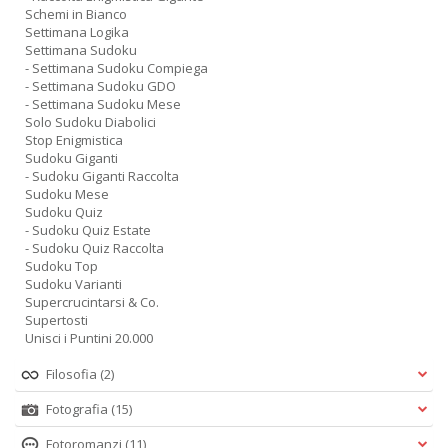
Schemi in Bianco
Settimana Logika
Settimana Sudoku
- Settimana Sudoku Compiega
- Settimana Sudoku GDO
- Settimana Sudoku Mese
Solo Sudoku Diabolici
Stop Enigmistica
Sudoku Giganti
- Sudoku Giganti Raccolta
Sudoku Mese
Sudoku Quiz
- Sudoku Quiz Estate
- Sudoku Quiz Raccolta
Sudoku Top
Sudoku Varianti
Supercrucintarsi & Co.
Supertosti
Unisci i Puntini 20.000
Filosofia
(2)
Fotografia
(15)
Fotoromanzi
(11)