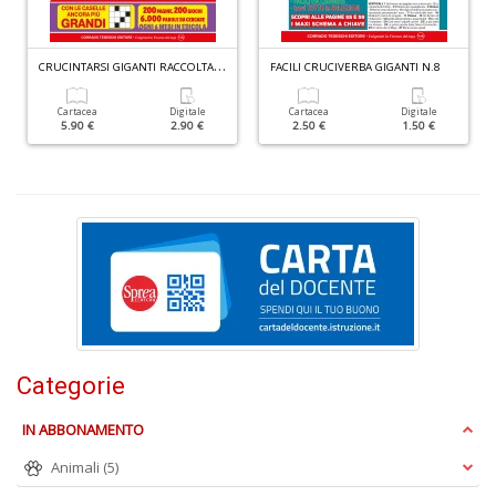
C
RUCINTARSI GIGANTI RACCOLTA N.2
FACILI CRUCIVERBA GIGANTI N.8
B
Cartacea
Digitale
Cartacea
Digitale
S
5.90 €
2.90 €
2.50 €
1.50 €
C
R
n
+
D
L
Mi
Categorie
A
M
M
IN ABBONAMENTO
n
Animali
(5)
+
D