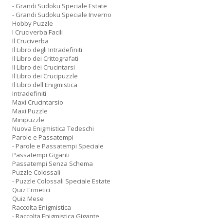
- Grandi Sudoku Speciale Estate
- Grandi Sudoku Speciale Inverno
Hobby Puzzle
I Cruciverba Facili
Il Cruciverba
Il Libro degli Intradefiniti
Il Libro dei Crittografati
Il Libro dei Crucintarsi
Il Libro dei Crucipuzzle
Il Libro dell Enigmistica
Intradefiniti
Maxi Crucintarsio
Maxi Puzzle
Minipuzzle
Nuova Enigmistica Tedeschi
Parole e Passatempi
- Parole e Passatempi Speciale
Passatempi Giganti
Passatempi Senza Schema
Puzzle Colossali
- Puzzle Colossali Speciale Estate
Quiz Ermetici
Quiz Mese
Raccolta Enigmistica
- Raccolta Enigmistica Gigante