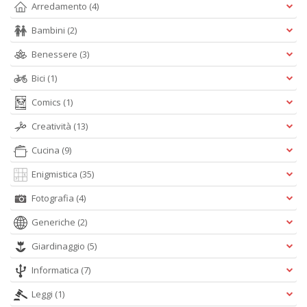
Arredamento
(4)
Bambini
(2)
Benessere
(3)
Il
Bici
(1)
g
s
Comics
(1)
e
Creatività
(13)
s
U
Cucina
(9)
U
F
Enigmistica
(35)
n
+
Fotografia
(4)
D
Generiche
(2)
Giardinaggio
(5)
Informatica
(7)
Leggi
(1)