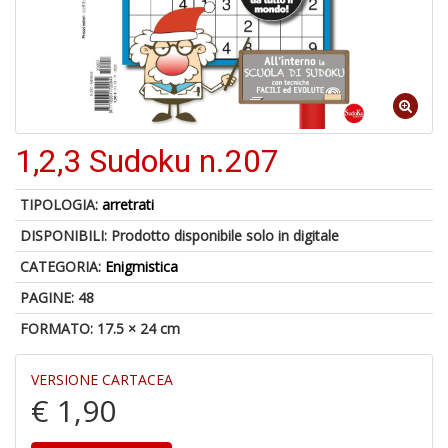
B
+
S
C
1,2,3 Sudoku n.207
1
f
TIPOLOGIA:
arretrati
DISPONIBILI:
Prodotto disponibile solo in digitale
CATEGORIA:
Enigmistica
PAGINE: 48
FORMATO: 17.5 × 24 cm
A
VERSIONE CARTACEA
di
€ 1,90
a
a