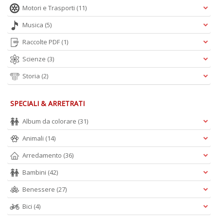
Motori e Trasporti
(11)
A
L
Musica
(5)
O
C
Raccolte PDF
(1)
n
Scienze
(3)
Storia
(2)
SPECIALI & ARRETRATI
Album da colorare
(31)
Animali
(14)
Arredamento
(36)
Bambini
(42)
Benessere
(27)
Bici
(4)