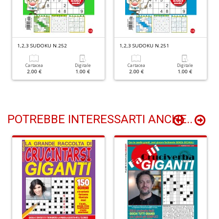
C
G
R
n
1,2,3 SUDOKU N.252
1,2,3 SUDOKU N.251
+
D
Cartacea
Digitale
Cartacea
Digitale
2.00 €
1.00 €
2.00 €
1.00 €
POTREBBE INTERESSARTI ANCHE..
S
I
L
C
S
n
+
D