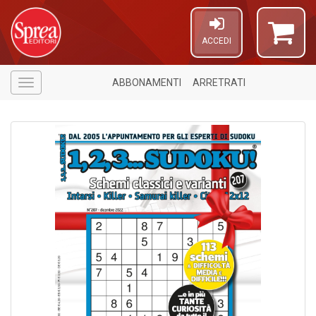
ACCEDI
ABBONAMENTI
ARRETRATI
Menù
1
f
d
L
M