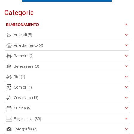
I
L
Categorie
P
C
IN ABBONAMENTO
n
+
Animali
(5)
D
Arredamento
(4)
Bambini
(2)
Benessere
(3)
Bici
(1)
Comics
(1)
A
L
Creatività
(13)
O
C
Cucina
(9)
n
Enigmistica
(35)
Fotografia
(4)