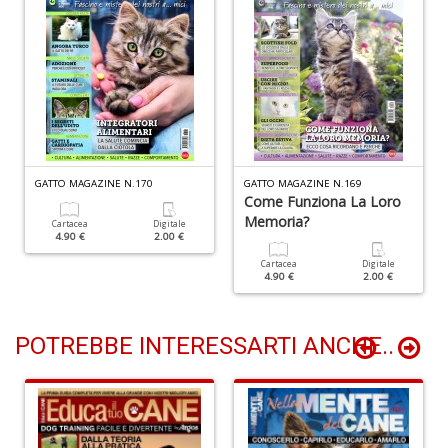
Il
m
c
7
a
G
GATTO MAGAZINE N.170
GATTO MAGAZINE N.169
F
Come Funziona La Loro
n
Memoria?
Cartacea
Digitale
+
4.90 €
2.00 €
D
Cartacea
Digitale
4.90 €
2.00 €
POTREBBE INTERESSARTI ANCHE..
A
n