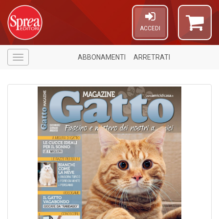
ACCEDI
ABBONAMENTI
ARRETRATI
Menù
1
n
in
di