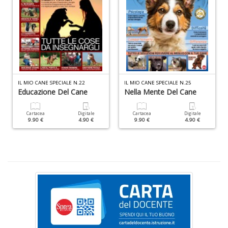
c
d
C
F
n
+
D
IL MIO CANE SPECIALE N.22
IL MIO CANE SPECIALE N.25
Educazione Del Cane
Nella Mente Del Cane
D
Cartacea
Digitale
Cartacea
Digitale
9.90 €
4.90 €
9.90 €
4.90 €
Q
n
+
D
P
di
fi