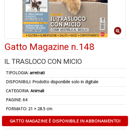
1
n
in
di
Gatto Magazine n.148
IL TRASLOCO CON MICIO
TIPOLOGIA:
arretrati
P
DISPONIBILI:
Prodotto disponibile solo in digitale
M
6
CATEGORIA:
Animali
f
+
PAGINE: 64
di
FORMATO: 21 × 28.5 cm
c
GATTO MAGAZINE È DISPONIBILE IN ABBONAMENTO!