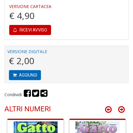
VERSIONE CARTACEA
€ 4,90
Fa
RICEVI AVVISO
C
S
n
+
VERSIONE DIGITALE
D
€ 2,00
AGGIUNGI
G
H
Condividi:
A
C
ALTRI NUMERI
R
n
+
D