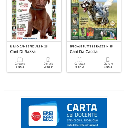
ci
d
ga
G
M
n
+
D
IL MIO CANE SPECIALE N.26
SPECIALE TUTTE LE RAZZE N.15
Cani Di Razza
Cani Da Caccia
Cartacea
Digitale
Cartacea
Digitale
9.90 €
4.90 €
9.90 €
4.90 €
C
G
n
+
D
S