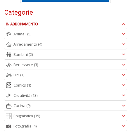
e
t
Categorie
D
M
IN ABBONAMENTO
n
+
Animali
(5)
D
Arredamento
(4)
Bambini
(2)
Benessere
(3)
Bici
(1)
Comics
(1)
A
L
Creatività
(13)
O
C
Cucina
(9)
n
Enigmistica
(35)
Fotografia
(4)