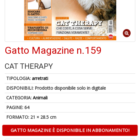
S
p
u
a
-
C
Gatto Magazine n.159
CAT THERAPY
TIPOLOGIA:
arretrati
DISPONIBILI:
Prodotto disponibile solo in digitale
A
CATEGORIA:
Animali
a
a
PAGINE: 64
P
C
FORMATO: 21 × 28.5 cm
GATTO MAGAZINE È DISPONIBILE IN ABBONAMENTO!