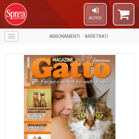
ACCEDI
ABBONAMENTI
ARRETRATI
Menù
U
A
c
C