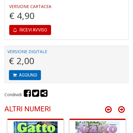
VERSIONE CARTACEA
€ 4,90
Fi
a
RICEVI AVVISO
p
c
Pr
VERSIONE DIGITALE
P
€ 2,00
C
S
n
+
AGGIUNGI
D
Condividi:
ALTRI NUMERI
P
C
R
S