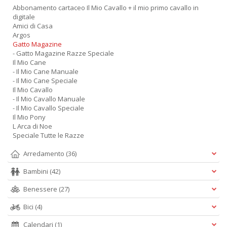
Abbonamento cartaceo Il Mio Cavallo + il mio primo cavallo in
digitale
Amici di Casa
Argos
Gatto Magazine
- Gatto Magazine Razze Speciale
Il Mio Cane
- Il Mio Cane Manuale
- Il Mio Cane Speciale
Il Mio Cavallo
- Il Mio Cavallo Manuale
- Il Mio Cavallo Speciale
Il Mio Pony
L Arca di Noe
Speciale Tutte le Razze
Arredamento
(36)
Bambini
(42)
Benessere
(27)
Bici
(4)
Calendari
(1)