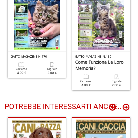
n
+
D
Li
De
GATTO MAGAZINE N.170
GATTO MAGAZINE N.169
al
Come Funziona La Loro
M
Memoria?
Cartacea
Digitale
n
4.90 €
2.00 €
+
Cartacea
Digitale
D
4.90 €
2.00 €
POTREBBE INTERESSARTI ANCHE..
L