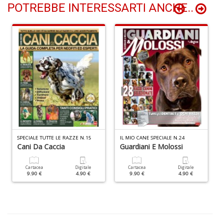
POTREBBE INTERESSARTI ANCHE..
V
p
e
n
s
il
n
r
il
de
e
SPECIALE TUTTE LE RAZZE N.15
IL MIO CANE SPECIALE N.24
Cani Da Caccia
Guardiani E Molossi
H
n
+
Cartacea
Digitale
Cartacea
Digitale
9.90 €
4.90 €
9.90 €
4.90 €
D