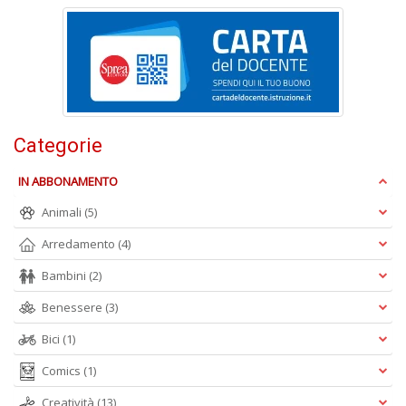
S
G
n
+
D
Categorie
IN ABBONAMENTO
I
C
Animali
(5)
Fa
n
Arredamento
(4)
+
D
Bambini
(2)
Benessere
(3)
Bici
(1)
Comics
(1)
Creatività
(13)