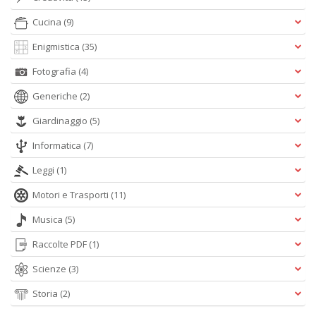
A
Cucina
(9)
L
O
Enigmistica
(35)
C
n
Fotografia
(4)
Generiche
(2)
Giardinaggio
(5)
Informatica
(7)
Leggi
(1)
Motori e Trasporti
(11)
Musica
(5)
Raccolte PDF
(1)
Scienze
(3)
Storia
(2)