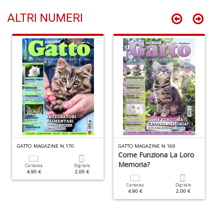
n
ALTRI NUMERI
+
D
D
t
al
c
D
b
e
s
GATTO MAGAZINE N.170
GATTO MAGAZINE N.169
S
Come Funziona La Loro
n
Memoria?
Cartacea
Digitale
+
4.90 €
2.00 €
D
Cartacea
Digitale
4.90 €
2.00 €