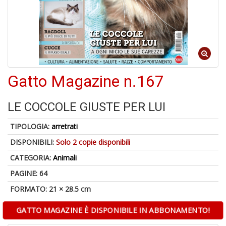
U
a
c
Fa
C
Gatto Magazine n.167
M
LE COCCOLE GIUSTE PER LUI
TIPOLOGIA:
arretrati
DISPONIBILI:
Solo 2 copie disponibili
A
CATEGORIA:
Animali
a
R
PAGINE: 64
E
FORMATO: 21 × 28.5 cm
GATTO MAGAZINE È DISPONIBILE IN ABBONAMENTO!