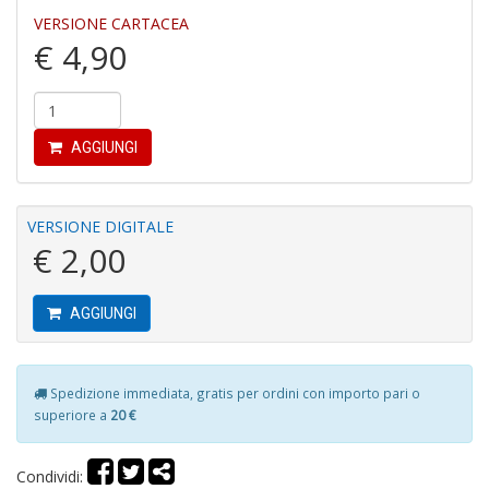
VERSIONE CARTACEA
€ 4,90
P
F
C
R
AGGIUNGI
S
n
+
D
VERSIONE DIGITALE
€ 2,00
AGGIUNGI
P
e
m
Spedizione immediata, gratis per ordini con importo pari o
d
superiore a
20 €
G
Ci
R
Condividi:
S