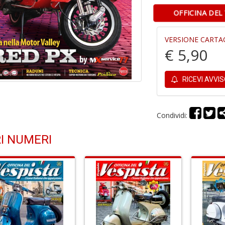
OFFICINA DEL
VERSIONE CARTA
€ 5,90
RICEVI AVVI
Condividi:
I NUMERI