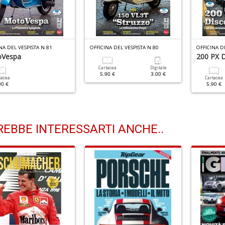
NA DEL VESPISTA N.81
OFFICINA DEL VESPISTA N.80
OFFICINA D
Vespa
200 PX 
Cartacea
Digitale
5.90 €
3.00 €
tacea
Cartacea
90 €
5.90 €
EBBE INTERESSARTI ANCHE..