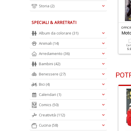
Storia
(2)
SPECIALI & ARRETRATI
FFICINA DEL VESPISTA N.68
OFFICINA DEL VESPISTA N.67
OFFICI
25 Primavera
PK50S Automatica
Moto
Album da colorare
(31)
Animali
(14)
Cartacea
Digitale
Cartacea
Digitale
Car
5.90 €
3.00 €
5.90 €
3.00 €
5.
Arredamento
(36)
Bambini
(42)
POTR
Benessere
(27)
Bici
(4)
Calendari
(1)
Comics
(50)
Creatività
(112)
Cucina
(58)