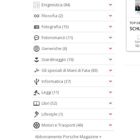
Enigmistica
(84)
Filosofia
(2)
PECIALI DUE RUOTE N.2
ENCICLOPEDIA PORSCHE N.6
TOP GE
Fotografia
(15)
e Scrambler Più Belle
PORSCHE TURBO
SCH
Fotoromanzi
(11)
Cartacea
Digitale
Cartacea
Digitale
Car
9.90 €
4.90 €
12.90 €
5.90 €
12.
Generiche
(6)
Giardinaggio
(16)
Gli speciali di Mani di Fata
(83)
Informatica
(37)
Leggi
(11)
Libri
(52)
Lifestyle
(1)
Motori e Trasporti
(46)
Abbonamento Porsche Magazine +