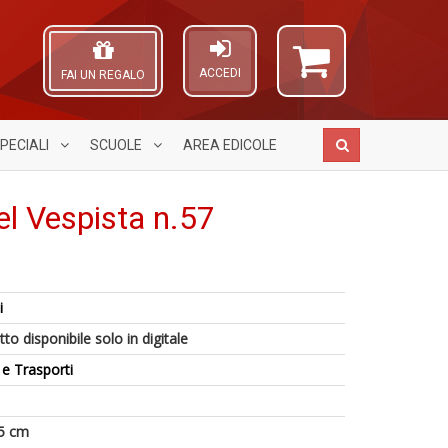
ACCEDI
FAI UN REGALO
PECIALI
SCUOLE
AREA
EDICOLE
el Vespista n.57
S
A
R
l
L
p
i
c
O
il
U
i
C
to disponibile solo in digitale
m
a
m
n
B
c
 e Trasporti
V
S
S
lo
n
S
Y
+
Di
n
5 cm
D
+