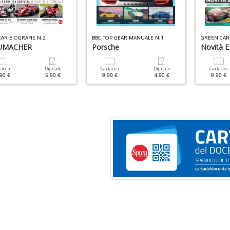
AR BIOGRAFIE N.2
BBC TOP GEAR MANUALE N.1
GREEN CAR
UMACHER
Porsche
Novità E
tacea
Digitale
Cartacea
Digitale
Cartacea
90 €
5.90 €
9.90 €
4.90 €
9.90 €