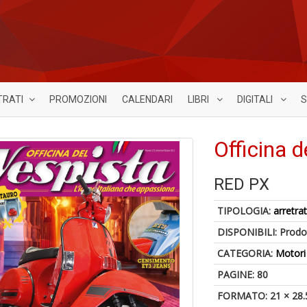
TRATI
PROMOZIONI
CALENDARI
LIBRI
DIGITALI
S
Officina d
RED PX
TIPOLOGIA:
arretrat
DISPONIBILI:
Prodot
CATEGORIA:
Motori
PAGINE: 80
FORMATO: 21 × 28.