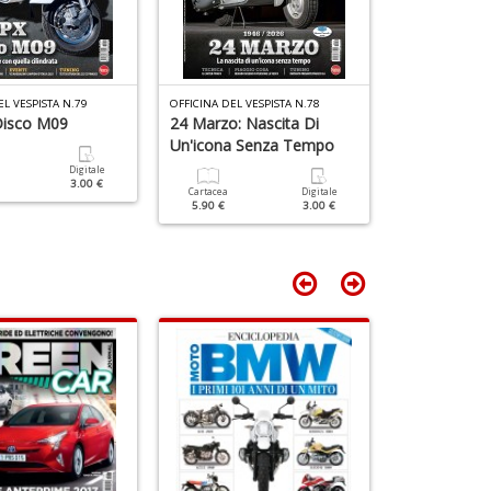
n
Il
G
+
M
D
C
n
+
EL VESPISTA N.79
OFFICINA DEL VESPISTA N.78
OFFICINA DEL VE
Disco M09
24 Marzo: Nascita Di
50 Anni Di 
D
Un'icona Senza Tempo
Digitale
Cartacea
3.00 €
5.90 €
Cartacea
Digitale
5.90 €
3.00 €