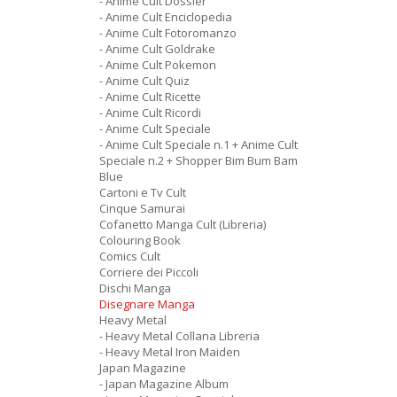
- Anime Cult Dossier
- Anime Cult Enciclopedia
- Anime Cult Fotoromanzo
- Anime Cult Goldrake
- Anime Cult Pokemon
- Anime Cult Quiz
- Anime Cult Ricette
- Anime Cult Ricordi
- Anime Cult Speciale
- Anime Cult Speciale n.1 + Anime Cult
Speciale n.2 + Shopper Bim Bum Bam
Blue
Cartoni e Tv Cult
Cinque Samurai
Cofanetto Manga Cult (Libreria)
Colouring Book
Comics Cult
Corriere dei Piccoli
Dischi Manga
Disegnare Manga
Heavy Metal
- Heavy Metal Collana Libreria
- Heavy Metal Iron Maiden
Japan Magazine
- Japan Magazine Album