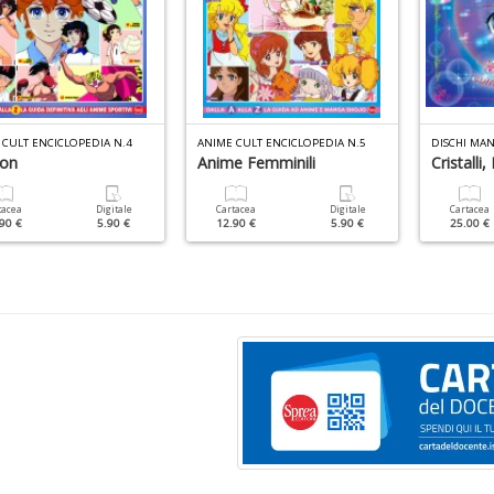
 CULT ENCICLOPEDIA N.4
ANIME CULT ENCICLOPEDIA N.5
DISCHI MAN
on
Anime Femminili
Cristalli,
tacea
Digitale
Cartacea
Digitale
Cartacea
90 €
5.90 €
12.90 €
5.90 €
25.00 €