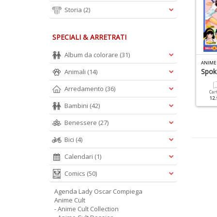
Storia
(2)
SPECIALI & ARRETRATI
Album da colorare
(31)
ISCHI MANGA N.2
ANIME CULT ENCICLOPEDIA N.2
ANIME
 Cavalieri Del Re
Il Club Delle Maghette
Spok
Animali
(14)
Arredamento
(36)
Cartacea
Cartacea
Digitale
Car
25.00 €
12.90 €
5.90 €
12.
Bambini
(42)
Benessere
(27)
Bici
(4)
Calendari
(1)
Comics
(50)
Agenda Lady Oscar Compiega
Anime Cult
- Anime Cult Collection