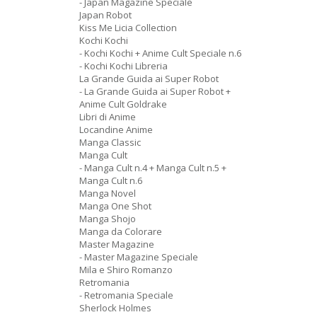
- Japan Magazine Speciale
Japan Robot
Kiss Me Licia Collection
Kochi Kochi
- Kochi Kochi + Anime Cult Speciale n.6
- Kochi Kochi Libreria
La Grande Guida ai Super Robot
- La Grande Guida ai Super Robot +
Anime Cult Goldrake
Libri di Anime
Locandine Anime
Manga Classic
Manga Cult
- Manga Cult n.4 + Manga Cult n.5 +
Manga Cult n.6
Manga Novel
Manga One Shot
Manga Shojo
Manga da Colorare
Master Magazine
- Master Magazine Speciale
Mila e Shiro Romanzo
Retromania
- Retromania Speciale
Sherlock Holmes