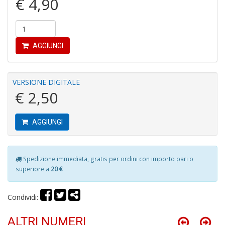
€ 4,90
2
U
F
S
n
AGGIUNGI
+
D
VERSIONE DIGITALE
€ 2,50
C
AGGIUNGI
di
P
C
C
Spedizione immediata, gratis per ordini con importo pari o
D
superiore a
20 €
n
+
D
Condividi:
ALTRI NUMERI