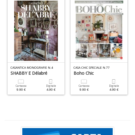
P
C
n
+
D
R
C
CASANTICA MONOGRAFIE N.4
CASA CHIC SPECIALE N.77
Vi
SHABBY E Délabré
Boho Chic
n
+
Cartacea
Digitale
Cartacea
Digitale
D
9.90 €
4.90 €
9.90 €
4.90 €
A
L
b