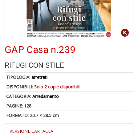
1
f
GAP Casa n.239
6
n
RIFUGI CON STILE
in
di
TIPOLOGIA:
arretrati
DISPONIBILI:
Solo 2 copie disponibili
CATEGORIA:
Arredamento
PAGINE: 128
FORMATO: 20.7 × 28.5 cm
M
P
VERSIONE CARTACEA
M