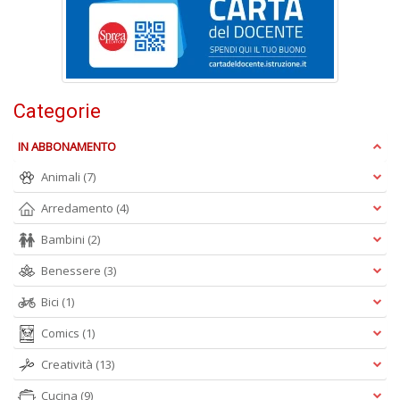
p
l
C
la
S
n
Categorie
+
D
IN ABBONAMENTO
Animali
(7)
Arredamento
(4)
Bambini
(2)
Benessere
(3)
A
L
Bici
(1)
O
C
Comics
(1)
n
Creatività
(13)
Cucina
(9)