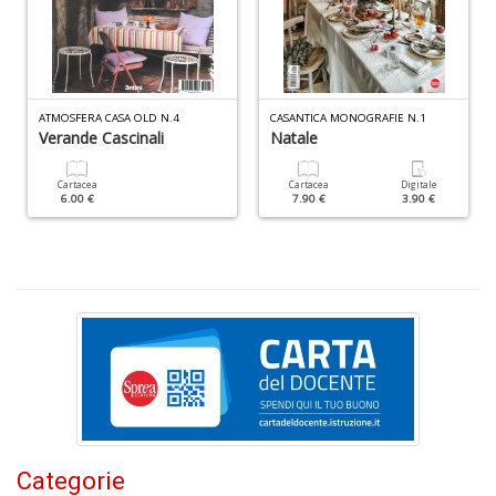
s
la
r
r
di
c
ATMOSFERA CASA OLD N.4
CASANTICA MONOGRAFIE N.1
M
Verande Cascinali
Natale
M
n
Cartacea
Cartacea
Digitale
+
6.00 €
7.90 €
3.90 €
D
C
n
+
D
Categorie