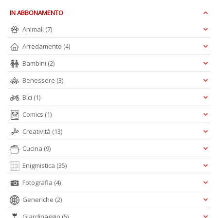
IN ABBONAMENTO
S
R
Animali
(7)
P
C
Arredamento
(4)
n
+
Bambini
(2)
D
Benessere
(3)
Bici
(1)
Comics
(1)
Creatività
(13)
Cucina
(9)
A
L
Enigmistica
(35)
O
C
Fotografia
(4)
n
Generiche
(2)
Giardinaggio
(5)