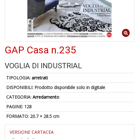
-
C
1
f
GAP Casa n.235
VOGLIA DI INDUSTRIAL
TIPOLOGIA:
arretrati
DISPONIBILI:
Prodotto disponibile solo in digitale
A
CATEGORIA:
Arredamento
a
a
PAGINE: 128
G
S
FORMATO: 20.7 × 28.5 cm
VERSIONE CARTACEA