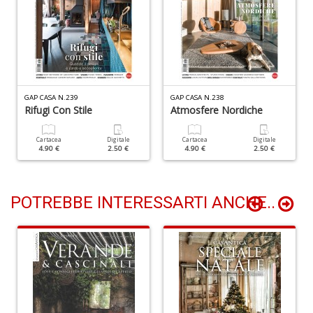
+
D
B
GAP CASA N.239
GAP CASA N.238
Rifugi Con Stile
Atmosfere Nordiche
S
C
R
Cartacea
Digitale
Cartacea
Digitale
4.90 €
2.50 €
4.90 €
2.50 €
M
n
+
D
POTREBBE INTERESSARTI ANCHE..
R