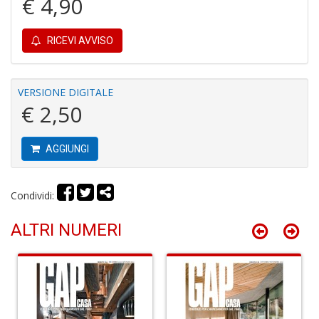
€ 4,90
RICEVI AVVISO
R
c
il
VERSIONE DIGITALE
B
€ 2,50
C
C
S
AGGIUNGI
n
+
D
Condividi:
ALTRI NUMERI
B
cl
L
S
n