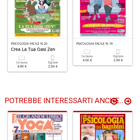
+
D
D
PSICOLOGIA FACILE N.20
PSICOLOGIA FACILE N.19
t
Crea La Tua Oasi Zen
al
Cartacea
Digitale
c
4.50 €
2.00 €
Cartacea
Digitale
D
4.90 €
2.00 €
b
e
s
S
n
POTREBBE INTERESSARTI ANCHE..
+
D