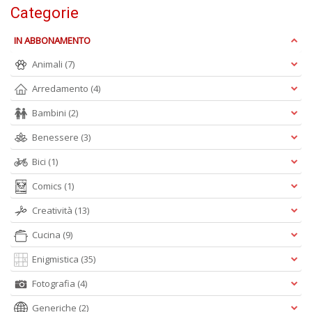
Categorie
IN ABBONAMENTO
M
Animali
(7)
P
n
Arredamento
(4)
+
D
Bambini
(2)
Benessere
(3)
Bici
(1)
Comics
(1)
Creatività
(13)
A
Cucina
(9)
L
O
Enigmistica
(35)
C
n
Fotografia
(4)
Generiche
(2)