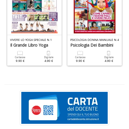
S
e
i
tr
ti
VIVERE LO YOGA SPECIALE N.1
PSICOLOGIA DONNA MANUALE N.4
A
Il Grande Libro Yoga
Psicologia Dei Bambini
C
n
Cartacea
Digitale
Cartacea
Digitale
+
9.90 €
4.90 €
9.90 €
4.90 €
D
D
Q
n
+
D