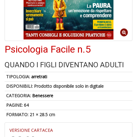
1
f
Psicologia Facile n.5
QUANDO I FIGLI DIVENTANO ADULTI
6
TIPOLOGIA:
arretrati
f
DISPONIBILI:
Prodotto disponibile solo in digitale
+
di
CATEGORIA:
Benessere
in
r
PAGINE: 64
FORMATO: 21 × 28.5 cm
VERSIONE CARTACEA