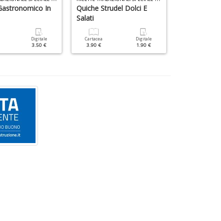
Gastronomico In
Quiche Strudel Dolci E
Frolla, Fillo,
Salati
Cartacea
6.90 €
Digitale
Cartacea
Digitale
3.50 €
3.90 €
1.90 €