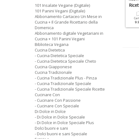
iscotti
Dolci Di Carnevale
Ricet
101 Insalate Vegane (Digitale)
101 Panini Vegani (Digitale)
Abbonamento Cartaceo Un Mese in
Cartacea
Digitale
Cartacea
Digitale
Car
Cucina + Il Grande Ricettario della
6.90 €
3.50 €
4.90 €
2.90 €
9.
Domenica
Abbonamento digitale Vegetariani in
Cucina + 101 Panini Vegani
Biblioteca Vegana
Cucina Dietetica
- Cucina Dietetica Speciale
- Cucina Dietetica Speciale Cheto
Cucina Giapponese
Cucina Tradizionale
- Cucina Tradizionale Plus - Pinza
- Cucina Tradizionale Speciale
- Cucina Tradizionale Speciale Ricette
Cucinare Con
- Cucinare Con Passione
- Cucinare Con Speciale
Di Dolce in Dolce
- Di Dolce in Dolce Speciale
- Di Dolce in Dolce Speciale Plus
Dolci buoni e sani
- Dolci buoni e sani Speciale