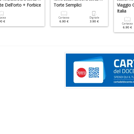
te Dell'orto + Forbice
Torte Semplici
Viaggio 
Italia
tacea
Cartacea
Digitale
90 €
6.90 €
3.90 €
Cartacea
6.90 €