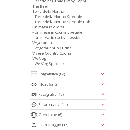
- Ricette per il mio Bimby-Tappi
The Beef
Torte della Nonna
- Torte della Nonna Speciale
- Torte della Nonna Speciale Dolci
Un mese in cucina
- Un mese in cucina Speciale
- Un mese in cucina dossier
Vegetarian
- Vegetariani in Cucina
Vivere Country Cucina
We Veg
- We Veg Speciale
Enigmistica
(84)
Filosofia
(2)
Fotografia
(15)
Fotoromanzi
(11)
Generiche
(6)
Giardinaggio
(16)