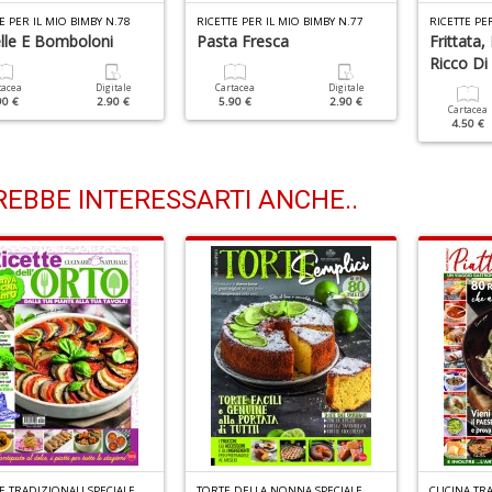
E PER IL MIO BIMBY N.78
RICETTE PER IL MIO BIMBY N.77
RICETTE PE
elle E Bomboloni
Pasta Fresca
Frittata,
Ricco Di
tacea
Digitale
Cartacea
Digitale
90 €
2.90 €
5.90 €
2.90 €
Cartacea
4.50 €
EBBE INTERESSARTI ANCHE..
R
ICETTE TRADIZIONALI SPECIALE PLUS N.2
T
ORTE DELLA NONNA SPECIALE N.54