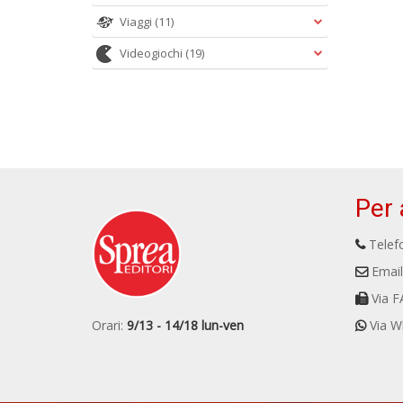
Viaggi
(11)
Videogiochi
(19)
Per 
Telefo
Email
Via F
Orari:
9/13 - 14/18 lun-ven
Via W