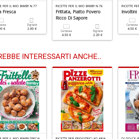
E PER IL MIO BIMBY N.77
RICETTE PER IL MIO BIMBY N.76
RICETTE PE
a Fresca
Frittata, Piatto Povero
Involtini
Ricco Di Sapore
tacea
Digitale
Cartacea
90 €
2.90 €
4.50 €
Cartacea
Digitale
4.50 €
2.20 €
EBBE INTERESSARTI ANCHE..
R
ICETTE PER IL MIO BIMBY SPECIALE N.5
R
ICETTE PER FRIGGITRICI AD ARIA SPECIALE N.4
DI DOLCE I