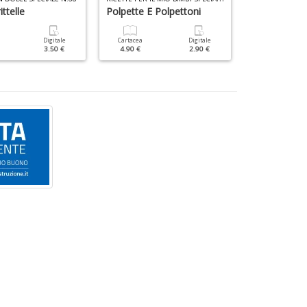
ittelle
Polpette E Polpettoni
I Trucchi De
Digitale
Cartacea
Digitale
Cartacea
3.50 €
4.90 €
2.90 €
9.90 €