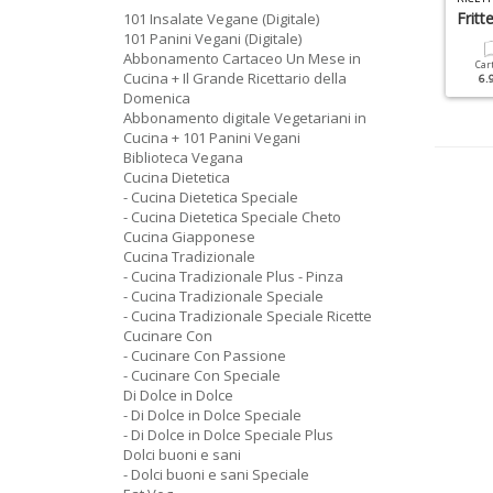
ievitati
Cucinare Con Ramsay
Fritte
101 Insalate Vegane (Digitale)
101 Panini Vegani (Digitale)
Abbonamento Cartaceo Un Mese in
Cartacea
Digitale
Cartacea
Digitale
Car
Cucina + Il Grande Ricettario della
6.90 €
3.90 €
9.90 €
4.90 €
6.
Domenica
Abbonamento digitale Vegetariani in
Cucina + 101 Panini Vegani
Biblioteca Vegana
Cucina Dietetica
- Cucina Dietetica Speciale
- Cucina Dietetica Speciale Cheto
Cucina Giapponese
Cucina Tradizionale
- Cucina Tradizionale Plus - Pinza
- Cucina Tradizionale Speciale
- Cucina Tradizionale Speciale Ricette
Cucinare Con
- Cucinare Con Passione
- Cucinare Con Speciale
Di Dolce in Dolce
- Di Dolce in Dolce Speciale
- Di Dolce in Dolce Speciale Plus
Dolci buoni e sani
- Dolci buoni e sani Speciale