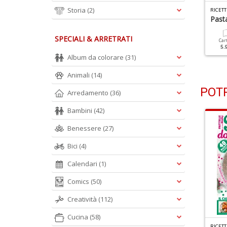
Storia
(2)
ICETTE PER IL MIO BIMBY N.64
RICETTE PER IL MIO BIMBY N.63
RICETT
ranzo Di Pasqua
Carnevale Vuol Dire
Past
Frittelle
SPECIALI & ARRETRATI
Cartacea
Digitale
Car
3.90 €
1.90 €
5.
Cartacea
Digitale
Album da colorare
(31)
3.90 €
1.90 €
Animali
(14)
POTR
Arredamento
(36)
Bambini
(42)
Benessere
(27)
Bici
(4)
Calendari
(1)
Comics
(50)
Creatività
(112)
Cucina
(58)
C
UCINA TRADIZIONALE SPECIALE RICETTE N.2
CUCINARE CON N.2