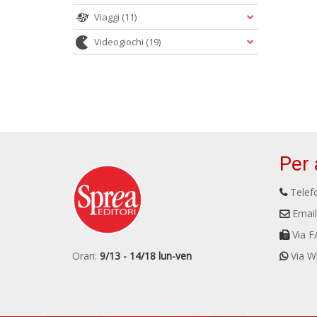
Viaggi
(11)
Videogiochi
(19)
Per 
Telefo
Email
Via F
Orari:
9/13 - 14/18 lun-ven
Via W