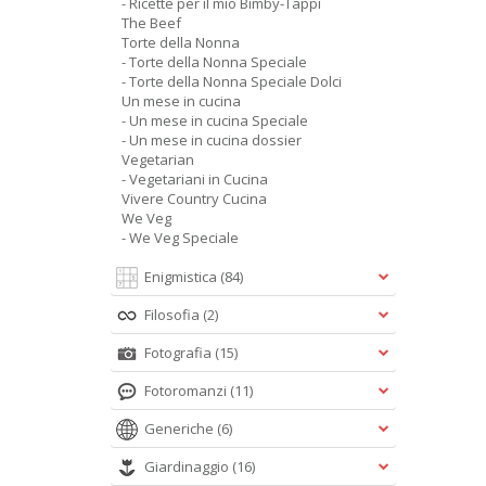
- Ricette per il mio Bimby-Tappi
The Beef
Torte della Nonna
- Torte della Nonna Speciale
- Torte della Nonna Speciale Dolci
Un mese in cucina
- Un mese in cucina Speciale
- Un mese in cucina dossier
Vegetarian
- Vegetariani in Cucina
Vivere Country Cucina
We Veg
- We Veg Speciale
Enigmistica
(84)
Filosofia
(2)
Fotografia
(15)
Fotoromanzi
(11)
Generiche
(6)
Giardinaggio
(16)