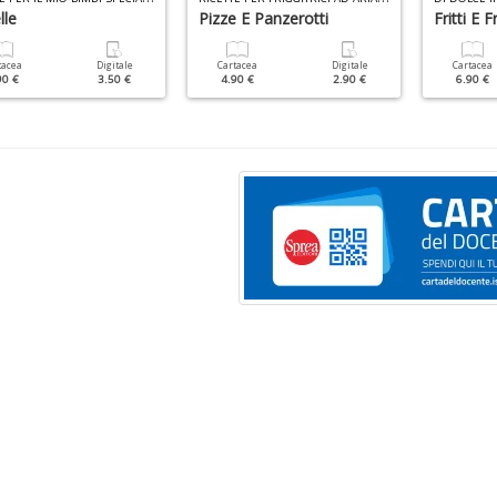
lle
Pizze E Panzerotti
Fritti E Fr
tacea
Digitale
Cartacea
Digitale
Cartacea
90 €
3.50 €
4.90 €
2.90 €
6.90 €